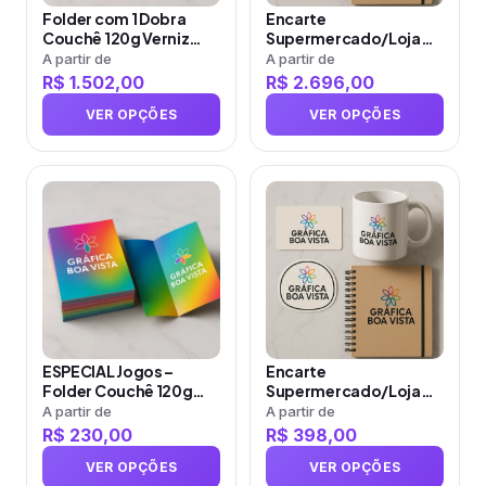
opções
opções
Folder com 1 Dobra
Encarte
podem
podem
Couchê 120g Verniz
Supermercado/Loja
ser
ser
Total Frente e Verso
Sulfite 75g Sem Verniz
A partir de
A partir de
R$
1.502,00
R$
2.696,00
escolhidas
escolhidas
na
na
VER OPÇÕES
VER OPÇÕES
página
página
do
do
produto
Este
produto
Este
produto
produto
tem
tem
várias
várias
variantes.
variantes.
As
As
opções
opções
ESPECIAL Jogos –
Encarte
podem
podem
Folder Couchê 120g
Supermercado/Loja
ser
ser
Sem Verniz
Couchê 80g Sem Verniz
A partir de
A partir de
R$
230,00
R$
398,00
escolhidas
escolhidas
na
na
VER OPÇÕES
VER OPÇÕES