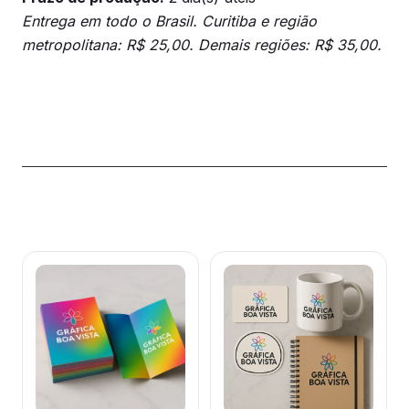
Entrega em todo o Brasil. Curitiba e região
metropolitana: R$ 25,00. Demais regiões: R$ 35,00.
Produtos relacionados
Este
Este
produto
produto
tem
tem
várias
várias
variantes.
variantes.
As
As