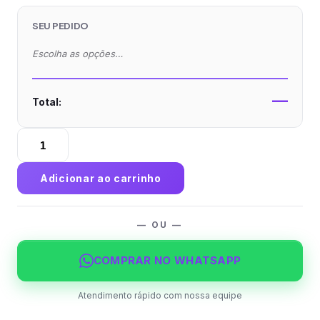
SEU PEDIDO
Escolha as opções…
—
Total:
Encarte
Supermercado/Loja
Couchê
Adicionar ao carrinho
80g
Verniz
Total
— OU —
Frente
e
COMPRAR NO WHATSAPP
Verso
quantidade
Atendimento rápido com nossa equipe