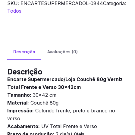
SKU:
ENCARTESUPERMERCADOL-0844
Categoria:
Todos
Descrição
Avaliações (0)
Descrição
Encarte Supermercado/Loja Couchê 80g Verniz
Total Frente e Verso 30x42cm
Tamanho:
30×42 cm
Material:
Couchê 80g
Impressão:
Colorido frente, preto e branco no
verso
Acabamento:
UV Total Frente e Verso
Prazo de produção:
2 dia(s) úteis