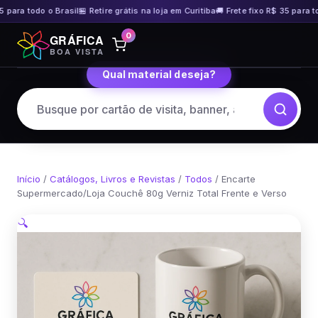
 para todo o Brasil
🏪 Retire grátis na loja em Curitiba
🚚 Frete fixo R$ 35 para tod
Pular
0
GRÁFICA
para
BOA VISTA
o
Qual material deseja?
conteúdo
Início
/
Catálogos, Livros e Revistas
/
Todos
/ Encarte
Supermercado/Loja Couchê 80g Verniz Total Frente e Verso
🔍