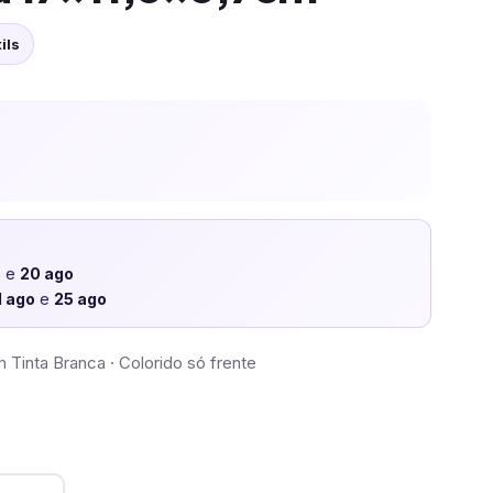
ils
o
e
20 ago
1 ago
e
25 ago
 Tinta Branca · Colorido só frente