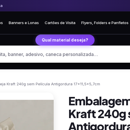
 Frete fixo R$ 35 para todo o Brasil
🏪 Retire grátis na loja em Curitiba
os
Banners e Lonas
Cartões de Visita
Flyers, Folders e Panfletos
Qual material deseja?
ja Kraft 240g sem Película Antigordura 17×11,5×5,7cm
Embalagem 
Kraft 240g 
Antigordur