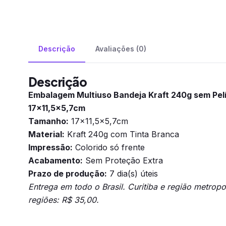
Descrição
Avaliações (0)
Descrição
Embalagem Multiuso Bandeja Kraft 240g sem Pelí
17×11,5×5,7cm
Tamanho:
17×11,5×5,7cm
Material:
Kraft 240g com Tinta Branca
Impressão:
Colorido só frente
Acabamento:
Sem Proteção Extra
Prazo de produção:
7 dia(s) úteis
Entrega em todo o Brasil. Curitiba e região metrop
regiões: R$ 35,00.