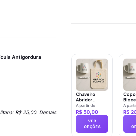
Produtos rela
cula Antigordura
Este
Este
produto
prod
tem
tem
várias
vária
variantes.
varia
Chaveiro
Copo 
As
As
Abridor
Biode
LG5014
Pequ
A partir de
A parti
opções
opçõ
Gravação a
280m
R$
50,00
R$
2
olitana: R$ 25,00. Demais
podem
pode
Laser
Verni
VER
ser
ser
OPÇÕES
O
escolhidas
escol