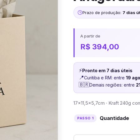
Prazo de produção:
7 dias út
A partir de
R$
394,00
⚡
Pronto em 7 dias úteis
📍
Curitiba e RM: entre
19 ag
🇧🇷
Demais regiões: entre
2
17×11,5×5,7cm · Kraft 240g com
Quantidade