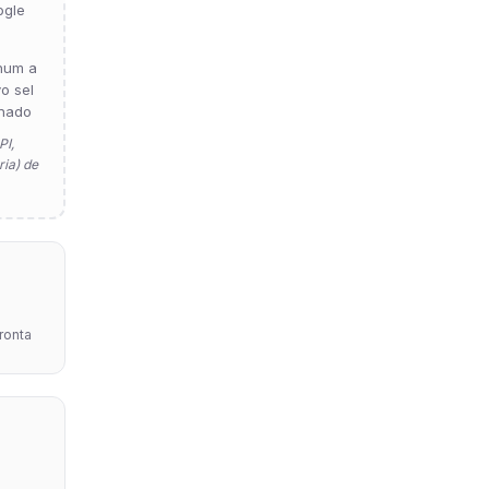
ogle
hum a
vo sel
nado
PI,
ia) de
pronta