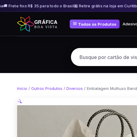
 Frete fixo R$ 35 para todo o Brasil
🏪 Retire grátis na loja em Curitiba

Pular
GRÁFICA
para
Adesiv
Todos os Produtos
BOA VISTA
o
conteúdo
Início
/
Outros Produtos
/
Diversos
/ Embalagem Multiuso Bande
🔍