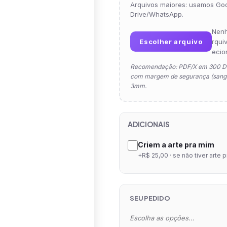
Arquivos maiores: usamos Go
Drive/WhatsApp.
Nen
Escolher arquivo
rqui
ecio
Recomendação: PDF/X em 300 D
com margem de segurança (sangr
3mm.
ADICIONAIS
Criem a arte pra mim
+R$ 25,00 · se não tiver arte 
SEU PEDIDO
Escolha as opções…