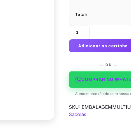
Total:
Embalagem
Multiuso
Bandeja
Adicionar ao carrinho
Kraft
240g
sem
— OU —
Película
Antigordura
COMPRAR NO WHAT
17x11,5x5,7cm
quantidade
Atendimento rápido com nossa 
SKU:
EMBALAGEMMULTIU
Sacolas