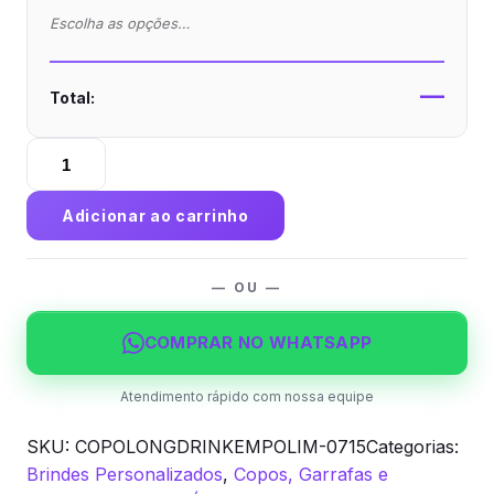
Escolha as opções…
—
Total:
Copo
Long
Drink
Adicionar ao carrinho
em
Polímero
para
— OU —
Sublimação
320ml
COMPRAR NO WHATSAPP
quantidade
Atendimento rápido com nossa equipe
SKU:
COPOLONGDRINKEMPOLIM-0715
Categorias:
Brindes Personalizados
,
Copos, Garrafas e