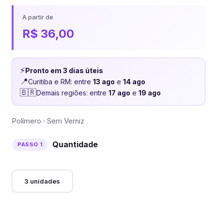
A partir de
R$
36,00
⚡
Pronto em 3 dias úteis
📍
Curitiba e RM: entre
13 ago
e
14 ago
🇧🇷
Demais regiões: entre
17 ago
e
19 ago
Polímero · Sem Verniz
Quantidade
3 unidades