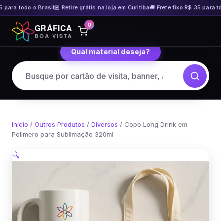
 para todo o Brasil
🏪 Retire grátis na loja em Curitiba
🚚 Frete fixo R$ 35 para tod
Pular
0
GRÁFICA
para
BOA VISTA
o
Qual material deseja?
conteúdo
Início
/
Outros Produtos
/
Diversos
/ Copo Long Drink em
Polímero para Sublimação 320ml
🔍