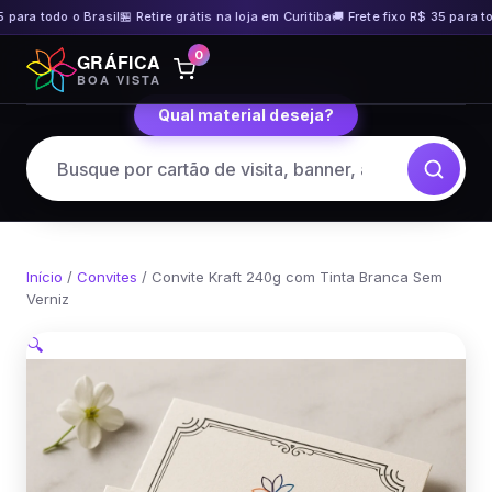
 para todo o Brasil
🏪 Retire grátis na loja em Curitiba
🚚 Frete fixo R$ 35 para tod
Pular
0
GRÁFICA
para
BOA VISTA
o
Qual material deseja?
conteúdo
Início
/
Convites
/ Convite Kraft 240g com Tinta Branca Sem
Verniz
🔍