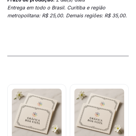
Entrega em todo o Brasil. Curitiba e região
metropolitana: R$ 25,00. Demais regiões: R$ 35,00.
Produtos relacionados
Este
Este
produto
produto
tem
tem
várias
várias
variantes.
variantes.
As
As