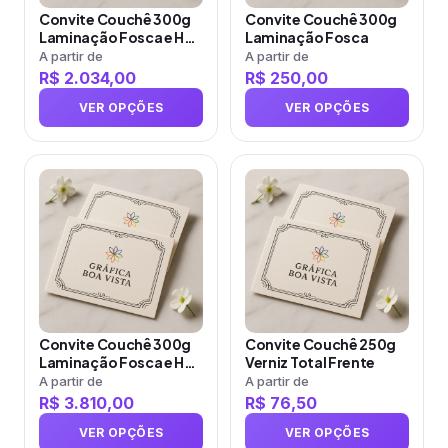
opções
opções
Convite Couchê 300g
Convite Couchê 300g
podem
podem
Laminação Fosca e Hot
Laminação Fosca
ser
ser
Stamping
A partir de
A partir de
R$
2.034,00
R$
250,00
escolhidas
escolhidas
na
na
VER OPÇÕES
VER OPÇÕES
página
página
do
do
produto
Este
produto
Este
produto
produto
tem
tem
várias
várias
variantes.
variantes.
As
As
opções
opções
Convite Couchê 300g
Convite Couchê 250g
podem
podem
Laminação Fosca e Hot
Verniz Total Frente
ser
ser
Stamping
A partir de
A partir de
R$
3.810,00
R$
76,50
escolhidas
escolhidas
na
na
VER OPÇÕES
VER OPÇÕES