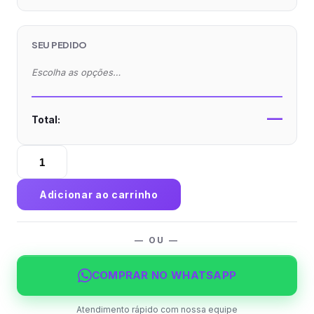
SEU PEDIDO
Escolha as opções…
—
Total:
Convite
Kraft
240g
Adicionar ao carrinho
com
Tinta
Branca
— OU —
Sem
Verniz
COMPRAR NO WHATSAPP
quantidade
Atendimento rápido com nossa equipe