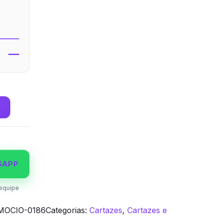
—
SAPP
equipe
OCIO-0186
Categorias:
Cartazes
,
Cartazes e