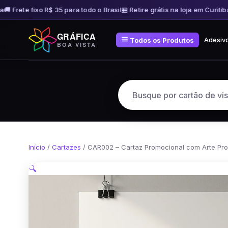
 Frete fixo R$ 35 para todo o Brasil
🏪 Retire grátis na loja em Curitiba

Pular
GRÁFICA
para
Adesiv
Todos os Produtos
BOA VISTA
o
conteúdo
Início
/
Cartazes
/ CAR002 – Cartaz Promocional com Arte Pr
🔍