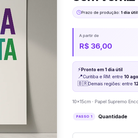
Prazo de produção:
1 dia útil
A partir de
R$
36,00
⚡
Pronto em 1 dia útil
📍
Curitiba e RM: entre
10 ag
🇧🇷
Demais regiões: entre
1
10x15cm · Papel Supremo Encor
Quantidade