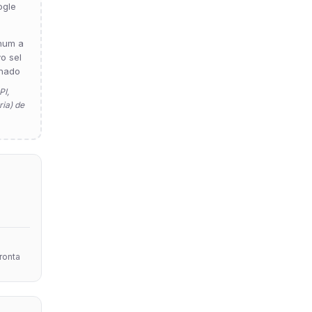
ogle
hum a
vo sel
nado
PI,
ia) de
pronta