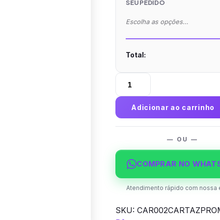
SEU PEDIDO
Escolha as opções…
Total:
CAR002
-
Cartaz
Adicionar ao carrinho
Promocional
com
Arte
— OU —
Pronta
Supremo
COMPRAR NO WHAT
300g
Sem
Atendimento rápido com nossa 
Verniz
SKU:
CAR002CARTAZPROM
quantidade