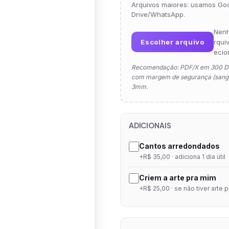
Arquivos maiores: usamos Go
Drive/WhatsApp.
Nen
Escolher arquivo
rqui
ecio
Recomendação: PDF/X em 300 D
com margem de segurança (sangr
3mm.
ADICIONAIS
Cantos arredondados
+R$ 35,00 · adiciona 1 dia útil
Criem a arte pra mim
+R$ 25,00 · se não tiver arte 