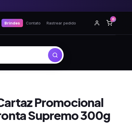
0
Brindes
Contato
Rastrear pedido
artaz Promocional
ronta Supremo 300g