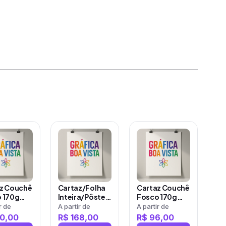
cionados
Este
Este
uto
produto
produto
tem
tem
s
várias
várias
ntes.
variantes.
variantes.
z Couchê
Cartaz/Folha
Cartaz Couchê
As
As
 170g
Inteira/Pôster
Fosco 170g
erniz
Couchê 150g
Sem Verniz
r de
A partir de
A partir de
es
opções
opções
Sem Verniz
0,00
R$
168,00
R$
96,00
m
podem
podem