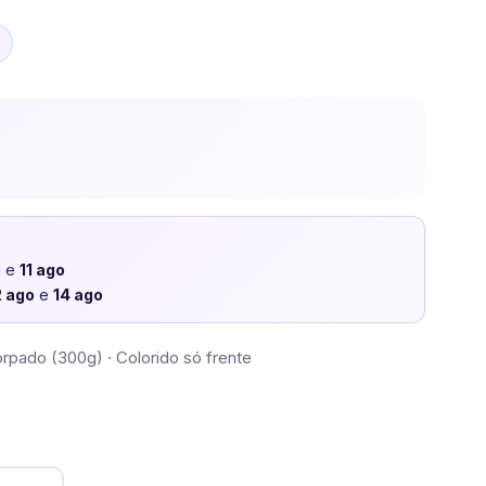
o
e
11 ago
2 ago
e
14 ago
pado (300g) · Colorido só frente