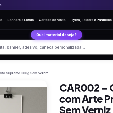
 Frete fixo R$ 35 para todo o Brasil
🏪 Retire grátis na loja em Curitiba
os
Banners e Lonas
Cartões de Visita
Flyers, Folders e Panfletos
Qual material deseja?
onta Supremo 300g Sem Verniz
CAR002 – C
com Arte P
Sem Verniz