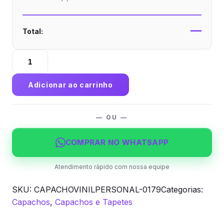
—
Total:
Capacho
Vinil
Personalizado
Adicionar ao carrinho
quantidade
— OU —
COMPRAR NO WHATSAPP
Atendimento rápido com nossa equipe
SKU:
CAPACHOVINILPERSONAL-0179
Categorias:
Capachos
,
Capachos e Tapetes