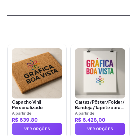
Produtos relacionados
Este
Este
produto
produto
tem
tem
várias
várias
variantes.
variantes.
As
As
opções
opções
Capacho Vinil
Cartaz/Pôster/Folder/Papel
podem
podem
Personalizado
Bandeja/Tapete para
ser
ser
Carro Couchê 150g
A partir de
A partir de
Verniz Total…
R$
639,80
R$
6.428,00
escolhidas
escolhidas
na
na
VER OPÇÕES
VER OPÇÕES
página
página