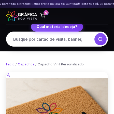
 para todo o Brasil
🏪 Retire grátis na loja em Curitiba
🚚 Frete fixo R$ 35 para tod
Pular
0
GRÁFICA
para
BOA VISTA
o
Qual material deseja?
conteúdo
Início
/
Capachos
/ Capacho Vinil Personalizado
🔍