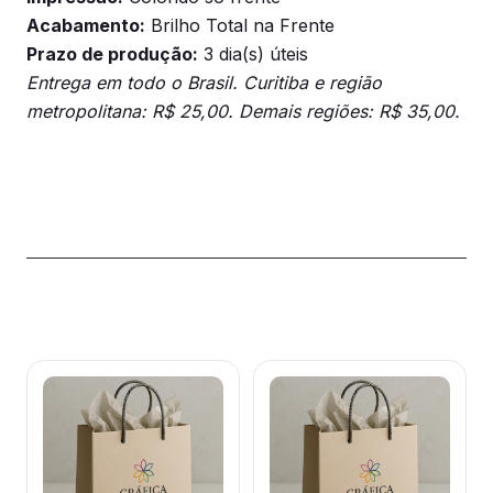
Acabamento:
Brilho Total na Frente
Prazo de produção:
3 dia(s) úteis
Entrega em todo o Brasil. Curitiba e região
metropolitana: R$ 25,00. Demais regiões: R$ 35,00.
Produtos relacionados
Este
Este
produto
produto
tem
tem
várias
várias