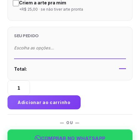
Criem a arte pra mim
+R$ 25,00 · se não tiver arte pronta
SEU PEDIDO
Escolha as opções…
—
Total:
Caixa
Travesseiro
Pequena
Adicionar ao carrinho
Couchê
300g
Verniz
— OU —
Total
Frente
COMPRAR NO WHATSAPP