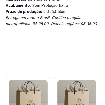
Acabamento:
Sem Proteção Extra
Prazo de produção:
5 dia(s) úteis
Entrega em todo o Brasil. Curitiba e região
metropolitana: R$ 25,00. Demais regiões: R$ 35,00.
Produtos relacionados
Este
Este
produto
produto
tem
tem
várias
várias