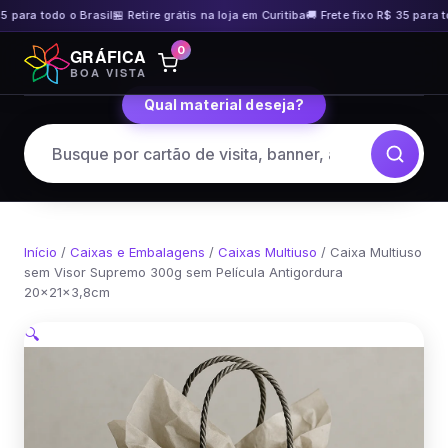
 para todo o Brasil
🏪 Retire grátis na loja em Curitiba
🚚 Frete fixo R$ 35 para to
Pular
0
GRÁFICA
para
BOA VISTA
o
Qual material deseja?
conteúdo
Início
/
Caixas e Embalagens
/
Caixas Multiuso
/ Caixa Multiuso
sem Visor Supremo 300g sem Película Antigordura
20x21x3,8cm
🔍