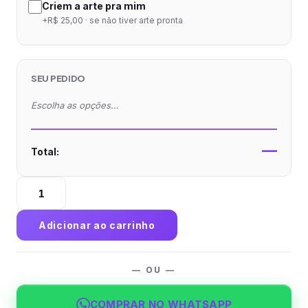
Criem a arte pra mim
+R$ 25,00 · se não tiver arte pronta
SEU PEDIDO
Escolha as opções…
—
Total:
Caixa
Multiuso
sem
Adicionar ao carrinho
Visor
Supremo
300g
— OU —
sem
Película
COMPRAR NO WHATSAPP