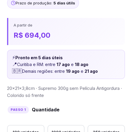
Prazo de produção:
5 dias útils
A partir de
R$
694,00
⚡
Pronto em 5 dias úteis
📍
Curitiba e RM: entre
17 ago
e
18 ago
🇧🇷
Demais regiões: entre
19 ago
e
21 ago
20x21x3,8cm · Supremo 300g sem Película Antigordura ·
Colorido só frente
Quantidade