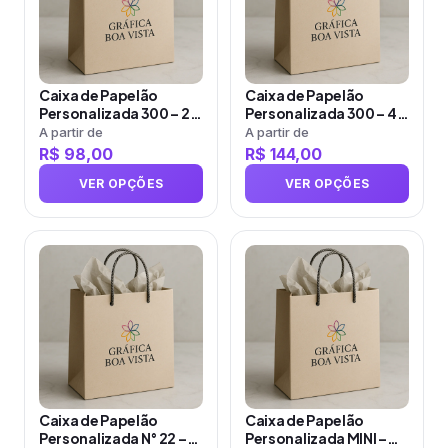
várias
várias
variantes.
variantes.
As
As
opções
opções
Caixa de Papelão
Caixa de Papelão
podem
podem
Personalizada 300 – 2L
Personalizada 300 – 4L
ser
ser
– 18×11,5x5cm
– 22,8x18x5cm
A partir de
A partir de
R$
98,00
R$
144,00
escolhidas
escolhidas
na
na
VER OPÇÕES
VER OPÇÕES
página
página
do
do
produto
Este
produto
Este
produto
produto
tem
tem
várias
várias
variantes.
variantes.
As
As
opções
opções
Caixa de Papelão
Caixa de Papelão
podem
podem
Personalizada N° 22 –
Personalizada MINI –