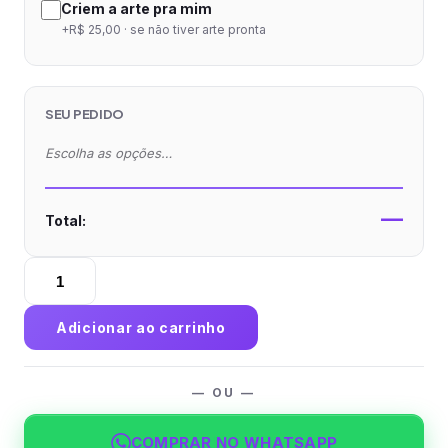
Criem a arte pra mim
+R$ 25,00 · se não tiver arte pronta
SEU PEDIDO
Escolha as opções…
—
Total:
Caixa
Multiuso
sem
Adicionar ao carrinho
Visor
Papel
Alimentício
— OU —
270g
com
COMPRAR NO WHATSAPP