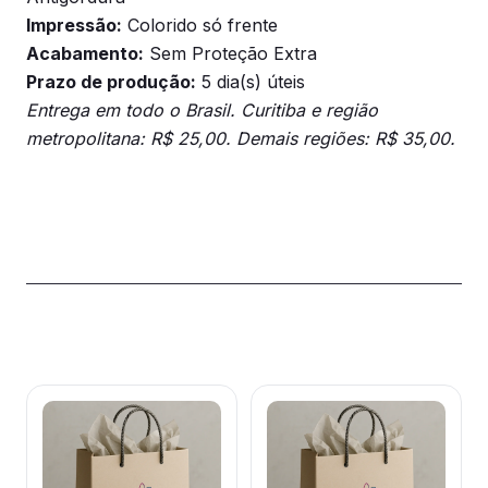
Impressão:
Colorido só frente
Acabamento:
Sem Proteção Extra
Prazo de produção:
5 dia(s) úteis
Entrega em todo o Brasil. Curitiba e região
metropolitana: R$ 25,00. Demais regiões: R$ 35,00.
Produtos relacionados
Este
Este
produto
produto
tem
tem