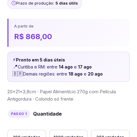
Prazo de produção:
5 dias útils
A partir de
R$
868,00
⚡
Pronto em 5 dias úteis
📍
Curitiba e RM: entre
14 ago
e
17 ago
🇧🇷
Demais regiões: entre
18 ago
e
20 ago
20x21x3,8cm · Papel Alimentício 270g com Película
Antigordura · Colorido só frente
Quantidade