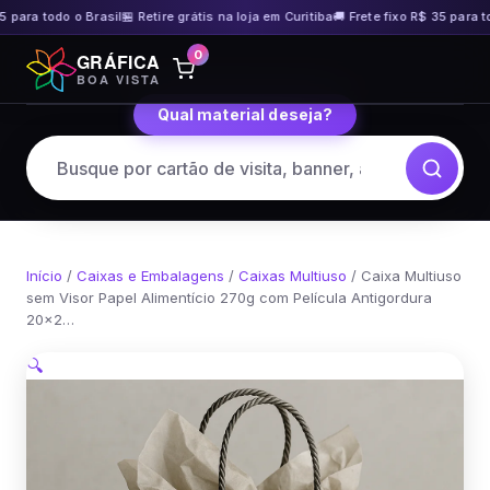
 para todo o Brasil
🏪 Retire grátis na loja em Curitiba
🚚 Frete fixo R$ 35 para to
Pular
0
GRÁFICA
para
BOA VISTA
o
Qual material deseja?
conteúdo
Início
/
Caixas e Embalagens
/
Caixas Multiuso
/ Caixa Multiuso
sem Visor Papel Alimentício 270g com Película Antigordura
20×2…
🔍