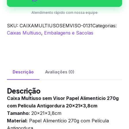
Película
Antigordura
Atendimento rápido com nossa equipe
20x2...
SKU:
CAIXAMULTIUSOSEMVISO-0131
Categorias:
quantidade
Caixas Multiuso
,
Embalagens e Sacolas
Descrição
Avaliações (0)
Descrição
Caixa Multiuso sem Visor Papel Alimentício 270g
com Película Antigordura 20x21x3,8cm
Tamanho:
20x21x3,8cm
Material:
Papel Alimentício 270g com Película
Antigordura