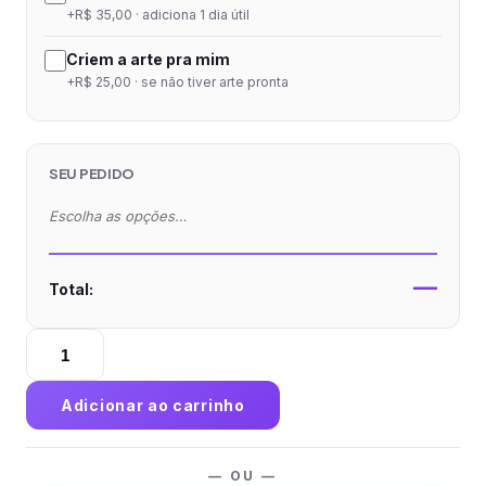
+R$ 35,00 · adiciona 1 dia útil
Criem a arte pra mim
+R$ 25,00 · se não tiver arte pronta
SEU PEDIDO
Escolha as opções…
—
Total:
Caixa
de
Pizza
Adicionar ao carrinho
Estampada
Octagonal
quantidade
— OU —