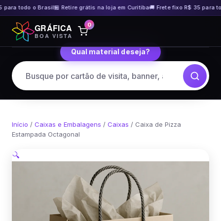
 para todo o Brasil
🏪 Retire grátis na loja em Curitiba
🚚 Frete fixo R$ 35 para tod
Pular
0
GRÁFICA
para
BOA VISTA
o
Qual material deseja?
conteúdo
Início
/
Caixas e Embalagens
/
Caixas
/ Caixa de Pizza
Estampada Octagonal
🔍