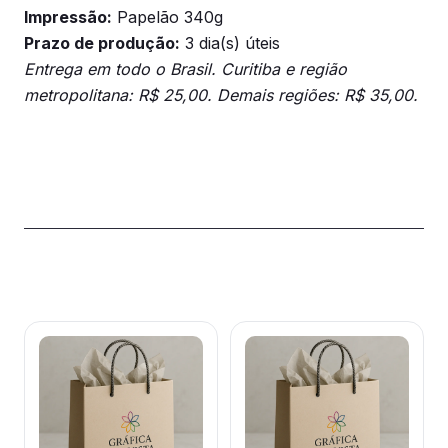
Impressão:
Papelão 340g
Prazo de produção:
3 dia(s) úteis
Entrega em todo o Brasil. Curitiba e região
metropolitana: R$ 25,00. Demais regiões: R$ 35,00.
Produtos relacionados
Este
Este
produto
produto
tem
tem
várias
várias
variantes.
variantes.