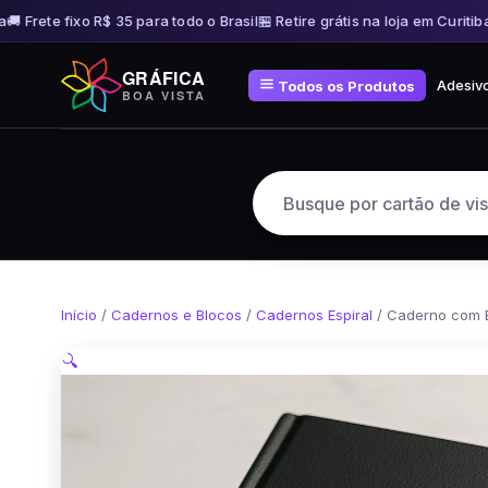
 Frete fixo R$ 35 para todo o Brasil
🏪 Retire grátis na loja em Curitiba
🚚
Pular
GRÁFICA
para
Adesiv
Todos os Produtos
BOA VISTA
o
conteúdo
Início
/
Cadernos e Blocos
/
Cadernos Espiral
/ Caderno com E
🔍