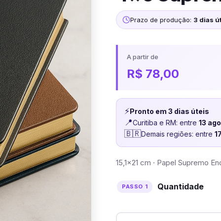
Prazo de produção:
3 dias út
A partir de
R$
78,00
⚡
Pronto em 3 dias úteis
📍
Curitiba e RM: entre
13 ag
🇧🇷
Demais regiões: entre
1
15,1×21 cm · Papel Supremo En
Quantidade