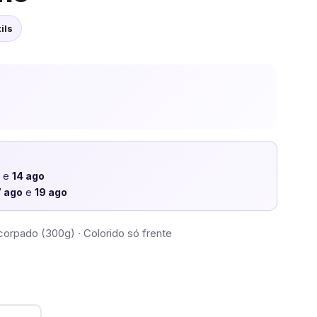
ils
o
e
14 ago
7 ago
e
19 ago
corpado (300g) · Colorido só frente