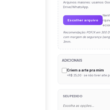
Arquivos maiores: usamos Go
Drive/WhatsApp.
Nen
Escolher arquivo
rqui
ecio
Recomendação: PDF/X em 300 D
com margem de segurança (sangr
3mm.
ADICIONAIS
Criem a arte pra mim
+R$ 25,00 · se não tiver arte 
SEU PEDIDO
Escolha as opções…