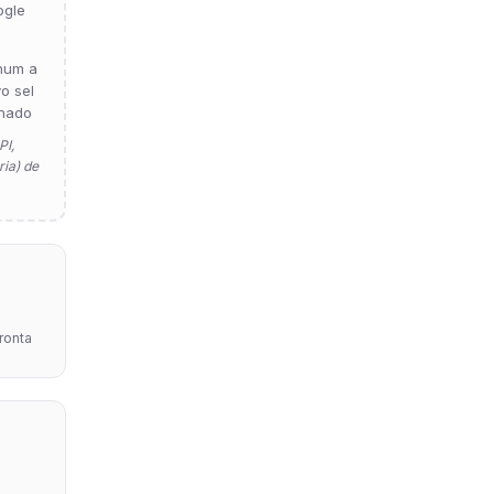
ogle
hum a
vo sel
nado
PI,
ia) de
pronta