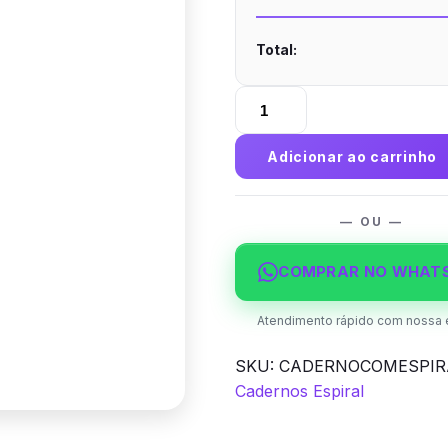
Total:
Caderno
com
Espiral
Adicionar ao carrinho
Capa
Maleável
A5
— OU —
14,8x21
48
COMPRAR NO WHAT
folhas
4x0
Atendimento rápido com nossa 
Supremo
SKU:
CADERNOCOMESPIR
quantidade
Cadernos Espiral