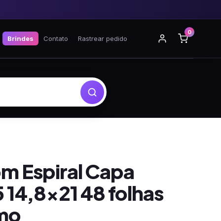
0
Brindes
Contato
Rastrear pedido
m Espiral Capa
 14,8×21 48 folhas
mo