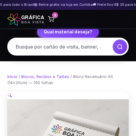
 para todo o Brasil
🏪 Retire grátis na loja em Curitiba
🚚 Frete fixo R$ 35 para tod
Pular
0
GRÁFICA
para
BOA VISTA
o
Qual material deseja?
conteúdo
Início
/
Blocos, Recibos e Talões
/ Bloco Receituário A5
(14x20cm) — 100 folhas
🔍