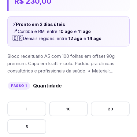
R$
230,00
⚡
Pronto em 2 dias úteis
📍
Curitiba e RM: entre
10 ago
e
11 ago
🇧🇷
Demais regiões: entre
12 ago
e
14 ago
Bloco receituário A5 com 100 folhas em offset 90g
premium. Capa em kraft + cola. Padrão pra clínicas,
consultórios e profissionais da saúde. • Material:…
Quantidade
1
10
20
5