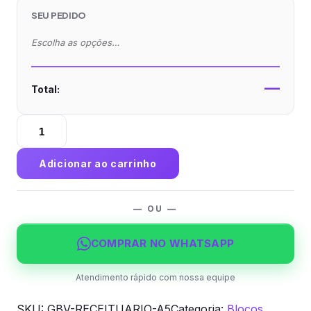
SEU PEDIDO
Escolha as opções…
—
Total:
Bloco
Receituário
A5
Adicionar ao carrinho
(14x20cm)
—
100
— OU —
folhas
quantidade
COMPRAR NO WHATSAPP
Atendimento rápido com nossa equipe
SKU:
GBV-RECEITUARIO-A5
Categoria:
Blocos,