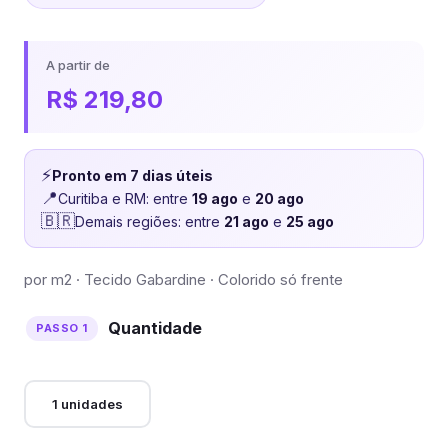
A partir de
R$
219,80
⚡
Pronto em 7 dias úteis
📍
Curitiba e RM: entre
19 ago
e
20 ago
🇧🇷
Demais regiões: entre
21 ago
e
25 ago
por m2 · Tecido Gabardine · Colorido só frente
Quantidade
1 unidades