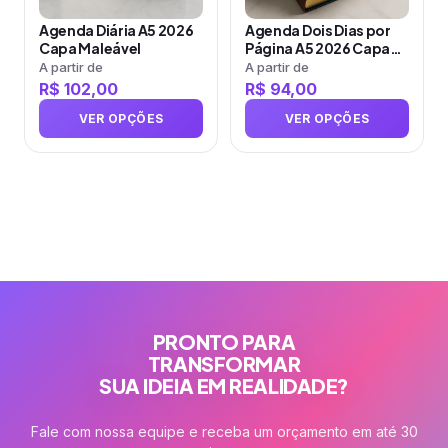
opções
opções
Agenda Diária A5 2026
Agenda Dois Dias por
podem
podem
Capa Maleável
Página A5 2026 Capa
ser
ser
Dura
A partir de
A partir de
R$
102,00
R$
94,00
escolhidas
escolhidas
na
na
VER OPÇÕES
VER OPÇÕES
página
página
do
do
produto
produto
PRONTO PARA
TRANSFORMAR
SUA IDEIA EM REALIDADE?
Fale com nossa equipe e receba um orçamento em até 30