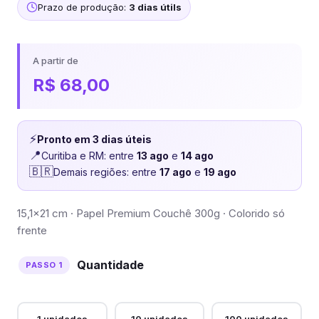
Prazo de produção:
3 dias útils
A partir de
R$
68,00
⚡
Pronto em 3 dias úteis
📍
Curitiba e RM: entre
13 ago
e
14 ago
🇧🇷
Demais regiões: entre
17 ago
e
19 ago
15,1×21 cm · Papel Premium Couchê 300g · Colorido só
frente
Quantidade