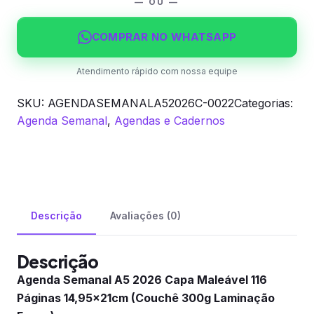
Maleável
— OU —
(Couchê
300g
COMPRAR NO WHATSAPP
Laminação
Fosca)
Atendimento rápido com nossa equipe
quantidade
SKU:
AGENDASEMANALA52026C-0022
Categorias:
Agenda Semanal
,
Agendas e Cadernos
Descrição
Avaliações (0)
Descrição
Agenda Semanal A5 2026 Capa Maleável 116
Páginas 14,95x21cm (Couchê 300g Laminação