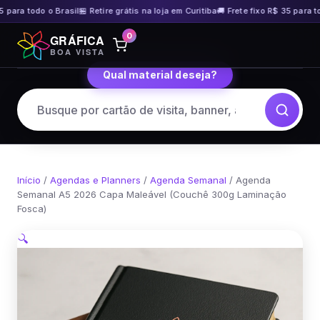
 para todo o Brasil
🏪 Retire grátis na loja em Curitiba
🚚 Frete fixo R$ 35 para tod
Pular
0
GRÁFICA
para
BOA VISTA
o
Qual material deseja?
conteúdo
Início
/
Agendas e Planners
/
Agenda Semanal
/ Agenda
Semanal A5 2026 Capa Maleável (Couchê 300g Laminação
Fosca)
🔍