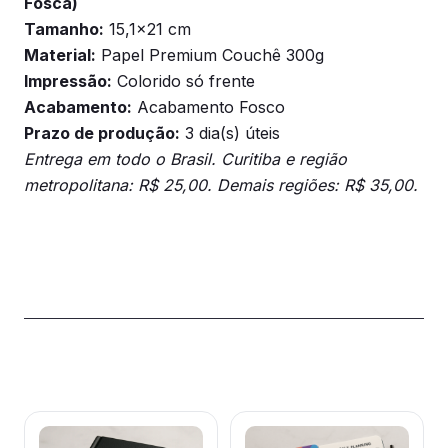
Fosca)
Tamanho:
15,1×21 cm
Material:
Papel Premium Couchê 300g
Impressão:
Colorido só frente
Acabamento:
Acabamento Fosco
Prazo de produção:
3 dia(s) úteis
Entrega em todo o Brasil. Curitiba e região
metropolitana: R$ 25,00. Demais regiões: R$ 35,00.
Produtos relacionados
Este
Este