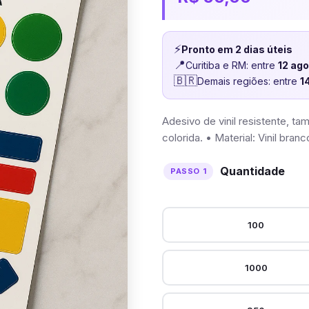
⚡
Pronto em 2 dias úteis
📍
Curitiba e RM: entre
12 ag
🇧🇷
Demais regiões: entre
1
Adesivo de vinil resistente, 
colorida. • Material: Vinil bra
Quantidade
100
1000