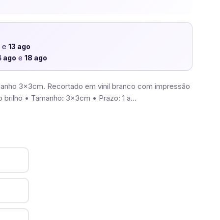
o
e
13 ago
4 ago
e
18 ago
tamanho 3x3cm. Recortado em vinil branco com impressão
nco brilho • Tamanho: 3x3cm • Prazo: 1 a…