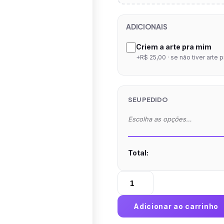
ADICIONAIS
Criem a arte pra mim
+R$ 25,00 · se não tiver arte 
SEU PEDIDO
Escolha as opções…
Total:
Adesivo
de
Vinil
Adicionar ao carrinho
3x3cm