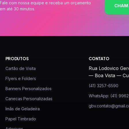
Fale com nossa equipe e receba um orçamento
CHAM
em até 30 minutos.
PRODUTOS
CONTATO
Rua Lodovico Ger
Cartão de Visita
— Boa Vista — Cu
Flyers e Folders
(41) 3257-6590
Banners Personalizados
WhatsApp: (41) 996
Canecas Personalizadas
gbv.contato@gmail.
Imãs de Geladeira
Papel Timbrado
Adesivos