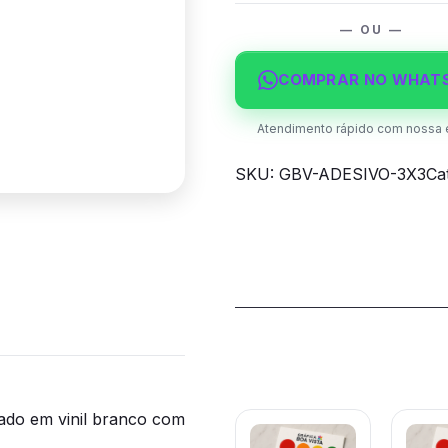
quantidade
— OU —
COMPRAR NO WHAT
Atendimento rápido com nossa 
SKU:
GBV-ADESIVO-3X3
Ca
Produtos rela
tado em vinil branco com
Este
Este