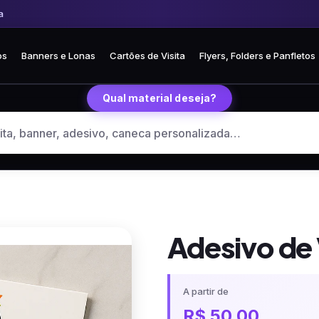
 Frete fixo R$ 35 para todo o Brasil
🏪 Retire grátis na loja em Curitiba
os
Banners e Lonas
Cartões de Visita
Flyers, Folders e Panfletos
Qual material deseja?
Adesivo de 
A partir de
R$
50,00