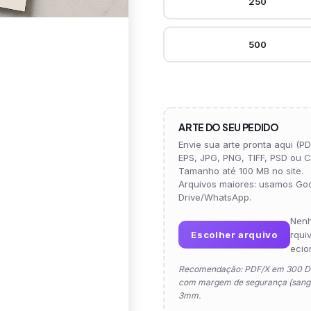
250
500
ARTE DO SEU PEDIDO
Envie sua arte pronta aqui (PDF
EPS, JPG, PNG, TIFF, PSD ou C
Tamanho até 100 MB no site.
Arquivos maiores: usamos Go
Drive/WhatsApp.
Nen
Escolher arquivo
rqui
ecio
Recomendação: PDF/X em 300 D
com margem de segurança (sangr
3mm.