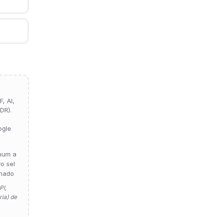
, AI,
DR).
ogle
hum a
vo sel
nado
PI,
ia) de