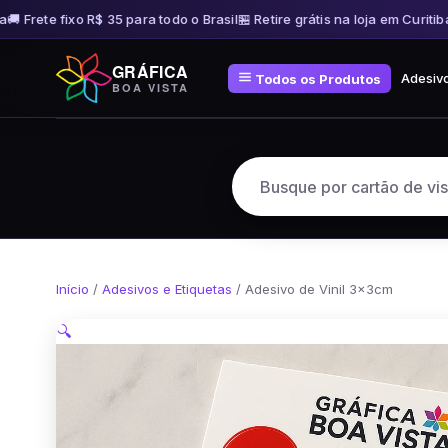
 Frete fixo R$ 35 para todo o Brasil
🏪 Retire grátis na loja em Curitiba

Pular
GRÁFICA
para
Adesiv
Todos os Produtos
BOA VISTA
o
conteúdo
Início
/
Adesivos e Etiquetas
/ Adesivo de Vinil 3x3cm
🔍