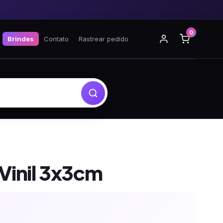
0
Brindes
Contato
Rastrear pedido
Vinil 3x3cm