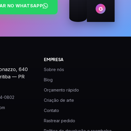
AR NO WHATSAPP
G
EMPRESA
onazzo, 640
Sobre nós
ritiba — PR
Blog
Orçamento rápido
24-0802
Criação de arte
com
Contato
Rastrear pedido
Política de devolução e reembolso