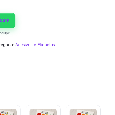
SAPP
equipe
tegoria:
Adesivos e Etiquetas
cionados
Este
Este