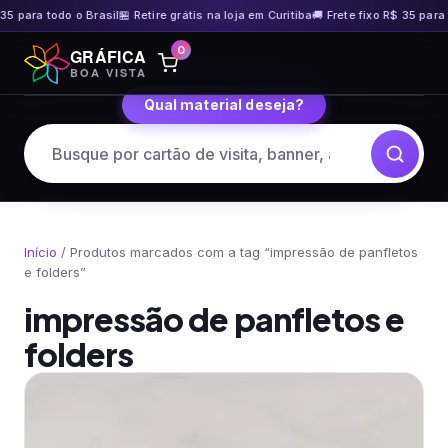
35 para todo o Brasil
🏪 Retire grátis na loja em Curitiba
🚚 Frete fixo R$ 35 para 
Pular
0
GRÁFICA
para
BOA VISTA
o
Qual material deseja?
conteúdo
Início
/ Produtos marcados com a tag “impressão de panfletos
e folders”
impressão de panfletos e
folders