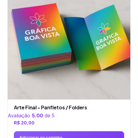
Arte Final – Panfletos / Folders
Avaliação
5.00
de 5
R$
20,00
Adicionar ao carrinho