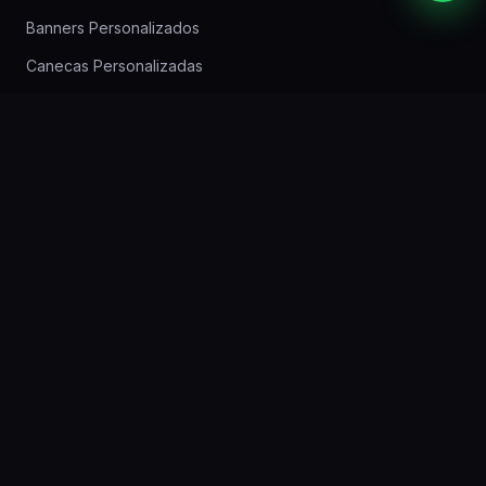
Banners Personalizados
Canecas Personalizadas
Imãs de Geladeira
Papel Timbrado
Adesivos
Brindes Personalizados
CONTATO
Rua Lodovico Geronazzo, 640 — Boa Vista —
Curitiba — PR
(41) 3257-6590
WhatsApp: (41) 99624-0802
gbv.contato@gmail.com