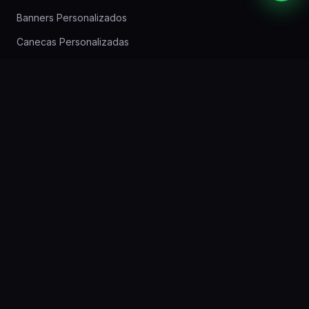
Banners Personalizados
Canecas Personalizadas
Imãs de Geladeira
Papel Timbrado
Adesivos
Brindes Personalizados
CONTATO
Rua Lodovico Geronazzo, 640 — Boa Vista —
Curitiba — PR
(41) 3257-6590
WhatsApp: (41) 99624-0802
gbv.contato@gmail.com