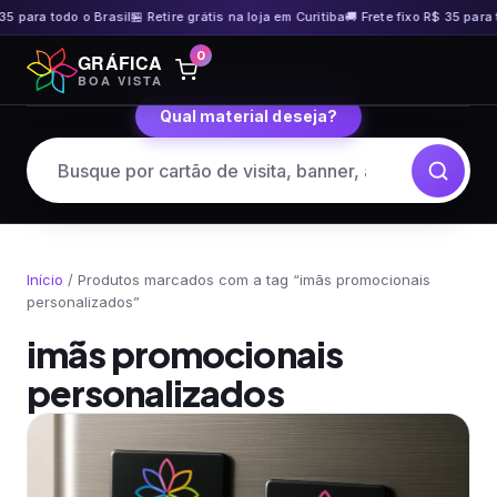
35 para todo o Brasil
🏪 Retire grátis na loja em Curitiba
🚚 Frete fixo R$ 35 para t
Pular
0
GRÁFICA
para
BOA VISTA
o
Qual material deseja?
conteúdo
Início
/ Produtos marcados com a tag “imãs promocionais
personalizados”
imãs promocionais
personalizados