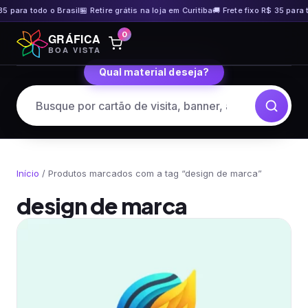
35 para todo o Brasil
🏪 Retire grátis na loja em Curitiba
🚚 Frete fixo R$ 35 para t
Pular
0
GRÁFICA
para
BOA VISTA
o
Qual material deseja?
conteúdo
Início
/ Produtos marcados com a tag “design de marca”
design de marca