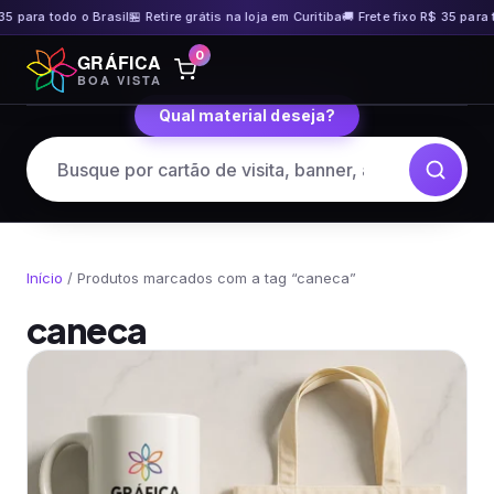
35 para todo o Brasil
🏪 Retire grátis na loja em Curitiba
🚚 Frete fixo R$ 35 para t
Pular
0
GRÁFICA
para
BOA VISTA
o
Qual material deseja?
conteúdo
Início
/ Produtos marcados com a tag “caneca”
caneca