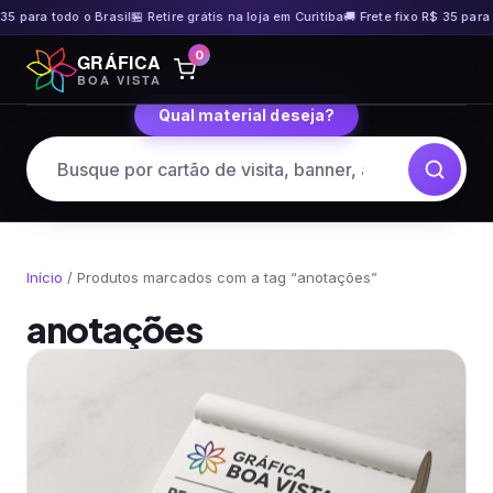
35 para todo o Brasil
🏪 Retire grátis na loja em Curitiba
🚚 Frete fixo R$ 35 para 
Pular
0
GRÁFICA
para
BOA VISTA
o
Qual material deseja?
conteúdo
Início
/ Produtos marcados com a tag “anotações”
anotações