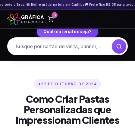
do o Brasil
🏪 Retire grátis na loja em Curitiba
🚚 Frete fixo R$ 35 para todo o Bra
Pular
0
GRÁFICA
para
BOA VISTA
o
Qual material deseja?
conteúdo
22 DE OUTUBRO DE 2024
Como Criar Pastas
Personalizadas que
Impressionam Clientes