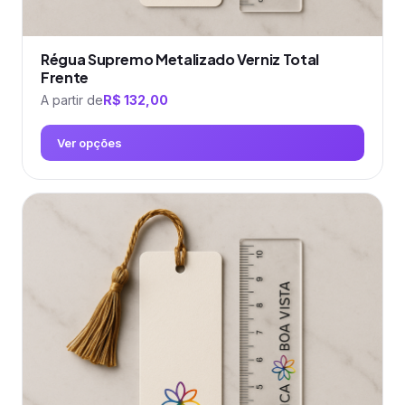
Régua Supremo Metalizado Verniz Total
Frente
A partir de
R$
132,00
Ver opções
Este
produto
tem
várias
variantes.
As
opções
podem
ser
escolhidas