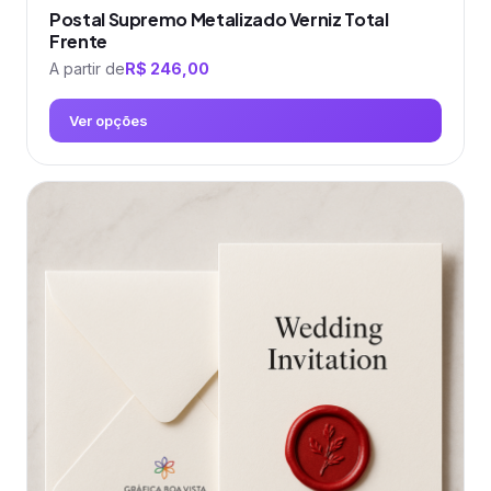
Postal Supremo Metalizado Verniz Total
Frente
A partir de
R$
246,00
Ver opções
Este
produto
tem
várias
variantes.
As
opções
podem
ser
escolhidas
na
página