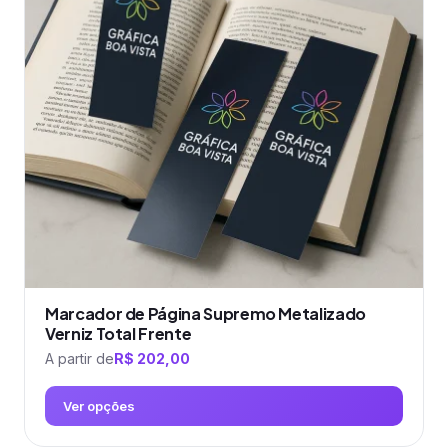
As
opções
podem
ser
escolhidas
na
página
do
produto
Marcador de Página Supremo Metalizado
Verniz Total Frente
A partir de
R$
202,00
Ver opções