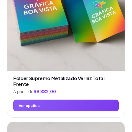
podem
ser
escolhidas
na
página
do
produto
Folder Supremo Metalizado Verniz Total
Frente
A partir de
R$
382,00
Ver opções
Este
produto