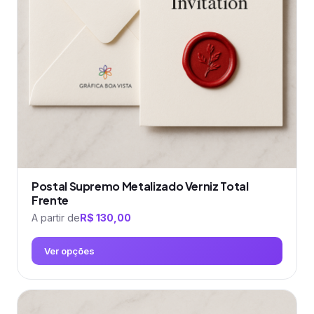
podem
ser
escolhidas
na
página
do
produto
Postal Supremo Metalizado Verniz Total
Frente
A partir de
R$
130,00
Ver opções
Este
produto