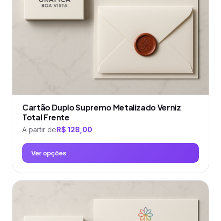
escolhidas
na
página
do
produto
Cartão Duplo Supremo Metalizado Verniz
Total Frente
A partir de
R$
128,00
Ver opções
Este
produto
tem
várias