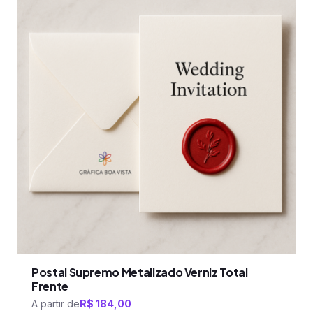
tem
várias
variantes.
As
opções
podem
ser
escolhidas
na
página
do
produto
Postal Supremo Metalizado Verniz Total
Frente
A partir de
R$
184,00