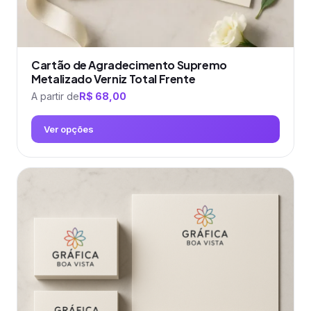
Cartão de Agradecimento Supremo
Metalizado Verniz Total Frente
A partir de
R$
68,00
Ver opções
Este
produto
tem
várias
variantes.
As
opções
podem
ser