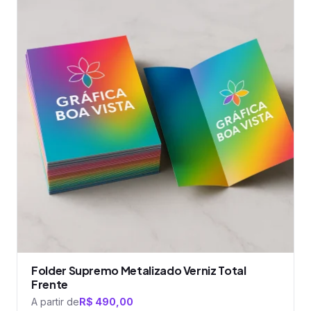
tem
várias
variantes.
As
opções
podem
ser
escolhidas
na
página
do
produto
Folder Supremo Metalizado Verniz Total
Frente
A partir de
R$
490,00