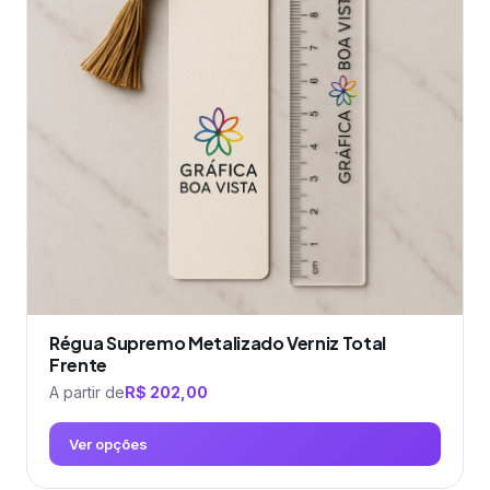
As
opções
podem
ser
escolhidas
na
página
do
produto
Régua Supremo Metalizado Verniz Total
Frente
A partir de
R$
202,00
Ver opções