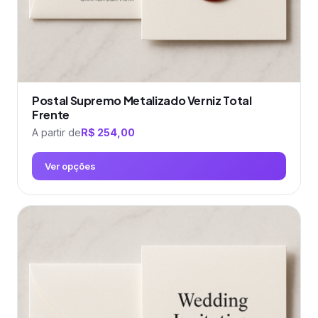
do
produto
Postal Supremo Metalizado Verniz Total
Frente
A partir de
R$
254,00
Ver opções
Este
produto
tem
várias
variantes.
As
opções