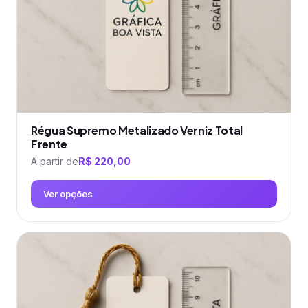
na
página
do
produto
Régua Supremo Metalizado Verniz Total
Frente
A partir de
R$
220,00
Ver opções
Este
produto
tem
várias
variantes.