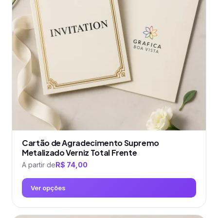
Cartão de Agradecimento Supremo
Metalizado Verniz Total Frente
A partir de
R$
74,00
Ver opções
Este