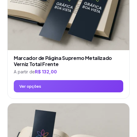
na
página
do
produto
Marcador de Página Supremo Metalizado
Verniz Total Frente
A partir de
R$
132,00
Ver opções
Este
produto
tem
várias
variantes.