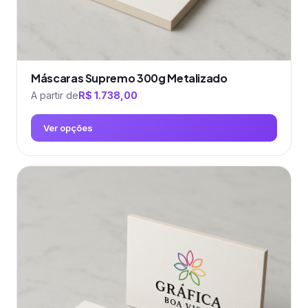
produto
Máscaras Supremo 300g Metalizado
A partir de
R$
1.738,00
Ver opções
Este
produto
tem
várias
variantes.
As
opções
podem
ser