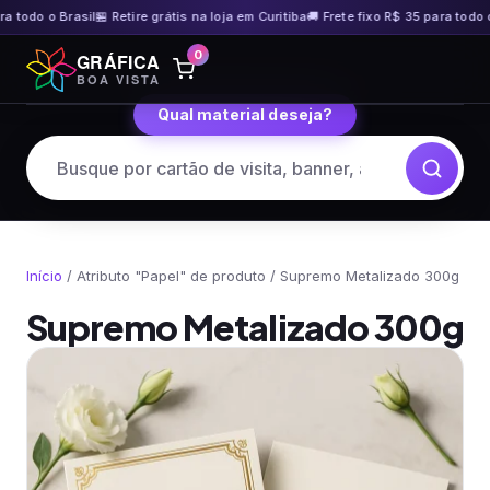
 Brasil
🏪 Retire grátis na loja em Curitiba
🚚 Frete fixo R$ 35 para todo o Brasil

Pular
0
GRÁFICA
para
BOA VISTA
o
Qual material deseja?
conteúdo
Início
/ Atributo "Papel" de produto / Supremo Metalizado 300g
Supremo Metalizado 300g