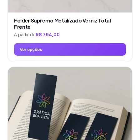
Folder Supremo Metalizado Verniz Total
Frente
A partir de
R$
794,00
Ver opções
Este
produto
tem
várias
variantes.
As
opções
podem
ser
escolhidas