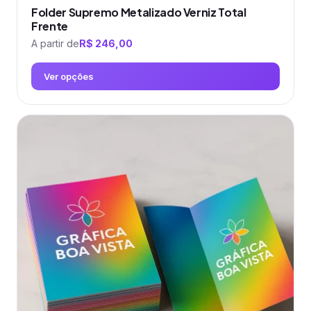
Folder Supremo Metalizado Verniz Total
Frente
A partir de
R$
246,00
Ver opções
Este
produto
tem
várias
variantes.
As
opções
podem
ser
escolhidas
na
página