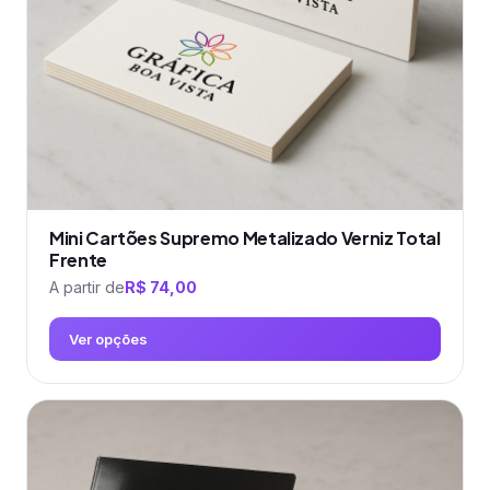
escolhidas
na
página
do
produto
Mini Cartões Supremo Metalizado Verniz Total
Frente
A partir de
R$
74,00
Ver opções
Este
produto
tem
várias