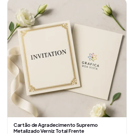
produto
tem
várias
variantes.
As
opções
podem
ser
escolhidas
na
página
do
produto
Cartão de Agradecimento Supremo
Metalizado Verniz Total Frente