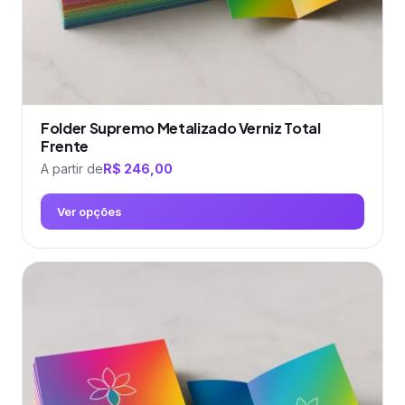
do
produto
Folder Supremo Metalizado Verniz Total
Frente
A partir de
R$
246,00
Ver opções
Este
produto
tem
várias
variantes.
As
opções