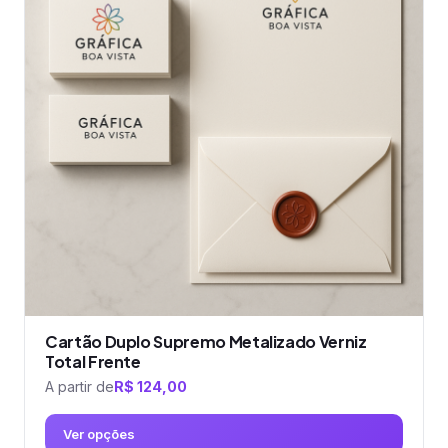
variantes.
As
opções
podem
ser
escolhidas
na
página
do
produto
Cartão Duplo Supremo Metalizado Verniz
Total Frente
A partir de
R$
124,00
Ver opções