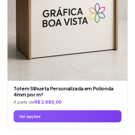
Totem Silhueta Personalizada em Polionda
4mm por m²
A partir de
R$
2.680,00
Ver opções
Este