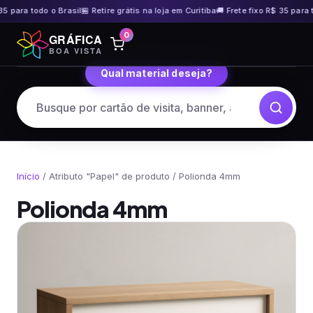
35 para todo o Brasil
🏪 Retire grátis na loja em Curitiba
🚚 Frete fixo R$ 35 para t
Pular
0
GRÁFICA
para
BOA VISTA
o
Qual material deseja?
conteúdo
Início
/ Atributo "Papel" de produto / Polionda 4mm
Polionda 4mm