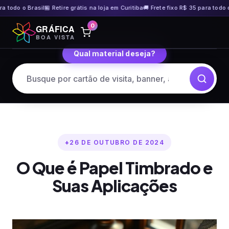
odo o Brasil
🏪 Retire grátis na loja em Curitiba
🚚 Frete fixo R$ 35 para todo o Bra
Pular
0
GRÁFICA
para
BOA VISTA
o
Qual material deseja?
conteúdo
26 DE OUTUBRO DE 2024
O Que é Papel Timbrado e
Suas Aplicações