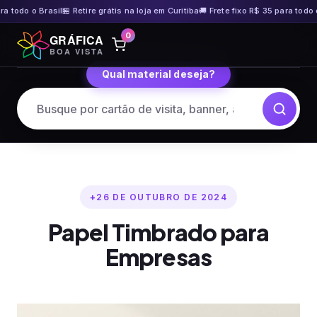
odo o Brasil
🏪 Retire grátis na loja em Curitiba
🚚 Frete fixo R$ 35 para todo o Br
Pular
0
GRÁFICA
para
BOA VISTA
o
Qual material deseja?
conteúdo
26 DE OUTUBRO DE 2024
Papel Timbrado para
Empresas