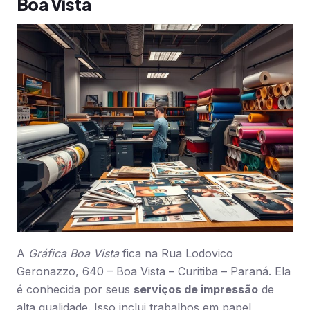
Boa Vista
A
Gráfica Boa Vista
fica na Rua Lodovico
Geronazzo, 640 – Boa Vista – Curitiba – Paraná. Ela
é conhecida por seus
serviços de impressão
de
alta qualidade. Isso inclui trabalhos em papel