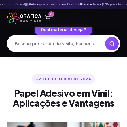
do o Brasil
🏪 Retire grátis na loja em Curitiba
🚚 Frete fixo R$ 35 para todo o Bra
Pular
0
GRÁFICA
para
BOA VISTA
o
Qual material deseja?
conteúdo
23 DE OUTUBRO DE 2024
Papel Adesivo em Vinil:
Aplicações e Vantagens