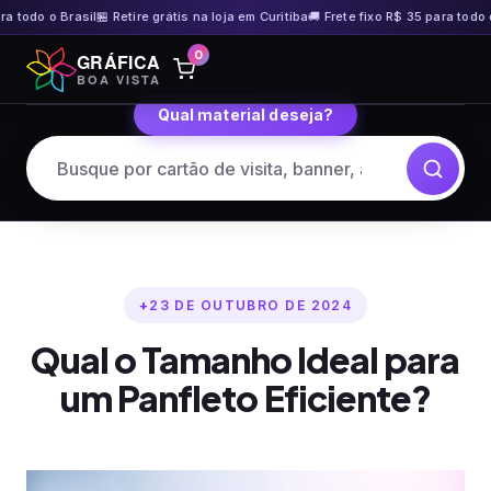
odo o Brasil
🏪 Retire grátis na loja em Curitiba
🚚 Frete fixo R$ 35 para todo o Bra
Pular
0
GRÁFICA
para
BOA VISTA
o
Qual material deseja?
conteúdo
23 DE OUTUBRO DE 2024
Qual o Tamanho Ideal para
um Panfleto Eficiente?