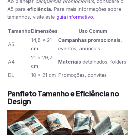
Ao planejar
campanhas promocionais
, considere o
A5 para
eficiência
. Para mais informações sobre
tamanhos, visite este
guia informativo
.
Tamanho
Dimensões
Uso Comum
14,8 x 21
Campanhas promocionais
,
A5
cm
eventos, anúncios
21 x 29,7
A4
Materiais
detalhados, folders
cm
DL
10 x 21 cm
Promoções, convites
Panfleto Tamanho e Eficiência no
Design