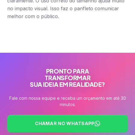
claramente. O uso correto do tamanho ajuda muito
no impacto visual. Isso faz o panfleto comunicar
melhor com o público.
PRONTO PARA
TRANSFORMAR
SUA IDEIA EM REALIDADE?
Fale com nossa equipe e receba um orçamento em até 30
minutos.
CHAMAR NO WHATSAPP