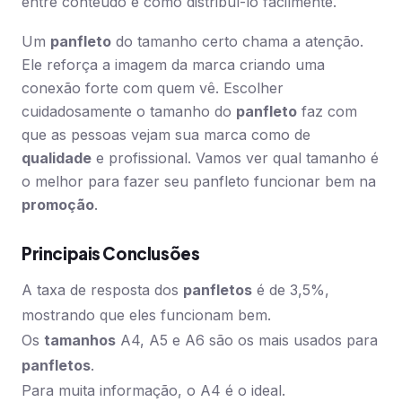
entre conteúdo e como distribuí-lo facilmente.
Um
panfleto
do tamanho certo chama a atenção.
Ele reforça a imagem da marca criando uma
conexão forte com quem vê. Escolher
cuidadosamente o tamanho do
panfleto
faz com
que as pessoas vejam sua marca como de
qualidade
e profissional. Vamos ver qual tamanho é
o melhor para fazer seu panfleto funcionar bem na
promoção
.
Principais Conclusões
A taxa de resposta dos
panfletos
é de 3,5%,
mostrando que eles funcionam bem.
Os
tamanhos
A4, A5 e A6 são os mais usados para
panfletos
.
Para muita informação, o A4 é o ideal.