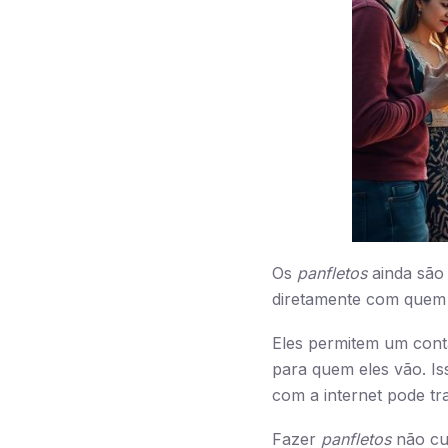
Os
panfletos
ainda são
diretamente com quem q
Eles permitem um cont
para quem eles vão. I
com a internet pode tr
Fazer
panfletos
não cus