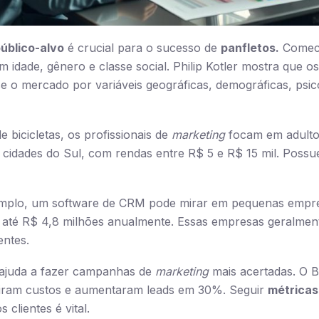
úblico-alvo
é crucial para o sucesso de
panfletos.
Comece
m idade, gênero e classe social. Philip Kotler mostra que 
-se o mercado por variáveis geográficas, demográficas, psic
 bicicletas, os profissionais de
marketing
focam em adulto
 cidades do Sul, com rendas entre R$ 5 e R$ 15 mil. Possu
mplo, um software de CRM pode mirar em pequenas empres
m até R$ 4,8 milhões anualmente. Essas empresas geralmen
entes.
ajuda a fazer campanhas de
marketing
mais acertadas. O B
iram custos e aumentaram leads em 30%. Seguir
métricas
 clientes é vital.