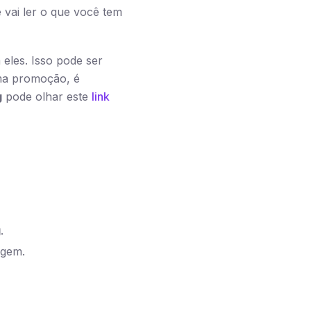
e vai ler o que você tem
eles. Isso pode ser
uma promoção, é
g
pode olhar este
link
g
.
agem.