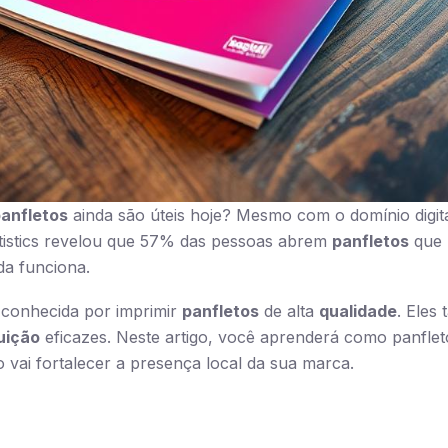
anfletos
ainda são úteis hoje? Mesmo com o domínio digita
tistics revelou que 57% das pessoas abrem
panfletos
que 
da funciona.
conhecida por imprimir
panfletos
de alta
qualidade
. Eles
buição
eficazes. Neste artigo, você aprenderá como panfle
sso vai fortalecer a presença local da sua marca.