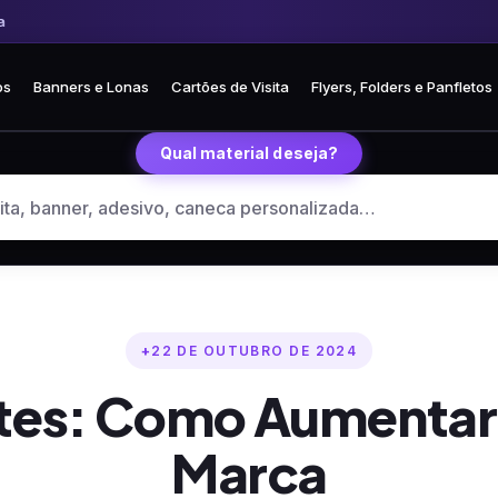
Frete fixo R$ 35 para todo o Brasil
🏪 Retire grátis na loja em Curitiba
os
Banners e Lonas
Cartões de Visita
Flyers, Folders e Panfletos
Qual material deseja?
22 DE OUTUBRO DE 2024
ntes: Como Aumentar
Marca