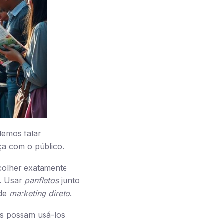
emos falar
ça com o público.
colher exatamente
a. Usar
panfletos
junto
 de
marketing direto
.
s possam usá-los.