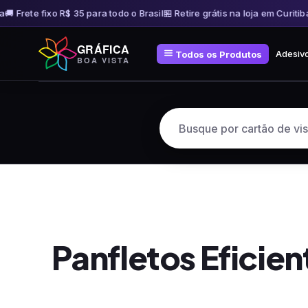
Frete fixo R$ 35 para todo o Brasil
🏪 Retire grátis na loja em Curitiba
🚚 
Pular
GRÁFICA
para
Adesiv
Todos os Produtos
BOA VISTA
o
conteúdo
Panfletos Eficie