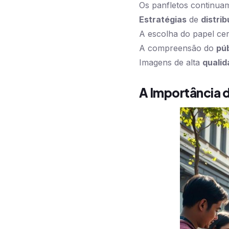
Os panfletos continuam 
Estratégias
de
distri
A escolha do papel cer
A compreensão do
púb
Imagens de alta
qualid
A Importância d