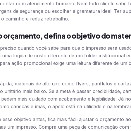
contar com atendimento humano. Nem todo cliente sabe 
rgens de segurança ou escolher a gramatura ideal. Ter supo
 o caminho e reduz retrabalho.
o orçamento, defina o objetivo do mater
 preciso quando você sabe para que o impresso será usad
m uma lógica de custo diferente de um folder institucional 
para ação promocional exige uma leitura diferente de um 
ápida, materiais de alto giro como flyers, panfletos e car
o unitário mais baixo. Se a meta é passar credibilidade, cart
s pedem mais cuidado com acabamento e legibilidade. Já no
como canecas e ímãs, o apelo está na utilidade e na lembr
 esse objetivo antes, fica mais fácil ajustar o orçamento a
as um impresso. Compra uma peça de comunicação com f