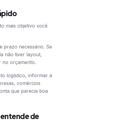
ápido
o mais objetivo você
e prazo necessário. Se
da não tiver layout,
ar no orçamento.
o logístico, informar a
presas, comércios
 conta que parecia boa
 entende de