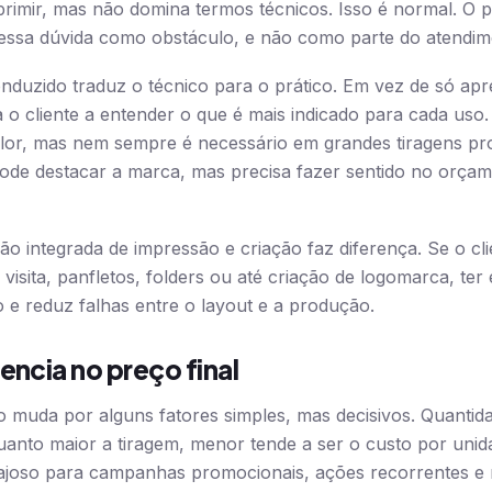
primir, mas não domina termos técnicos. Isso é normal. O
 essa dúvida como obstáculo, e não como parte do atendim
uzido traduz o técnico para o prático. Em vez de só apr
 o cliente a entender o que é mais indicado para cada uso
valor, mas nem sempre é necessário em grandes tiragens p
de destacar a marca, mas precisa fazer sentido no orçame
o integrada de impressão e criação faz diferença. Se o cli
 visita, panfletos, folders ou até criação de logomarca, t
e reduz falhas entre o layout e a produção.
encia no preço final
 muda por alguns fatores simples, mas decisivos. Quantida
anto maior a tiragem, menor tende a ser o custo por unid
tajoso para campanhas promocionais, ações recorrentes e 