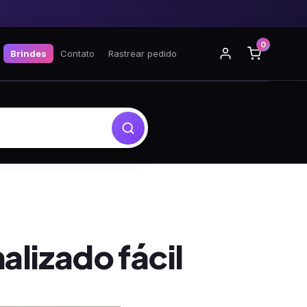
0
Brindes
Contato
Rastrear pedido
lizado fácil