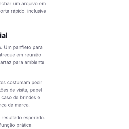
fechar um arquivo em
rte rápido, inclusive
ial
o. Um panfleto para
entregue em reunião
cartaz para ambiente
tazes costumam pedir
ões de visita, papel
 caso de brindes e
ança da marca.
o resultado esperado.
unção prática.