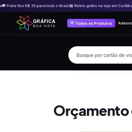
 Frete fixo R$ 35 para todo o Brasil
🏪 Retire grátis na loja em Curitiba
🚚
Pular
GRÁFICA
para
Adesiv
Todos os Produtos
BOA VISTA
o
conteúdo
Orçamento g