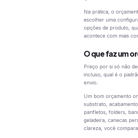
Na prática, o orçament
escolher uma configur
opções de produto, qua
acontece com mais con
O que faz um or
Preço por si só não de
incluso, qual é o padr
envio.
Um bom orçamento onlin
substrato, acabamento,
panfletos, folders, ba
geladeira, canecas pe
clareza, você compara