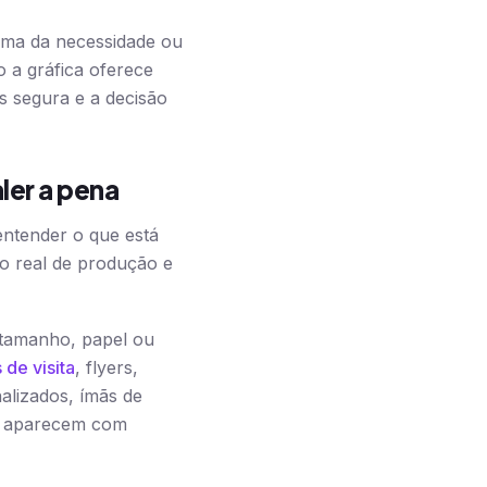
cima da necessidade ou
 a gráfica oferece
s segura e a decisão
ler a pena
entender o que está
zo real de produção e
 tamanho, papel ou
 de visita
, flyers,
nalizados, ímãs de
es aparecem com