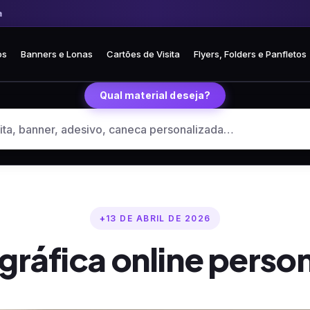
 Frete fixo R$ 35 para todo o Brasil
🏪 Retire grátis na loja em Curitiba
os
Banners e Lonas
Cartões de Visita
Flyers, Folders e Panfletos
Qual material deseja?
13 DE ABRIL DE 2026
ráfica online persona