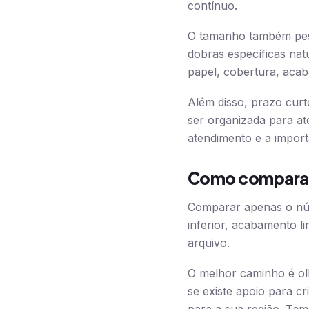
contínuo.
O tamanho também pes
dobras específicas nat
papel, cobertura, aca
Além disso, prazo curt
ser organizada para a
atendimento e a importâ
Como comparar 
Comparar apenas o núm
inferior, acabamento li
arquivo.
O melhor caminho é olh
se existe apoio para cr