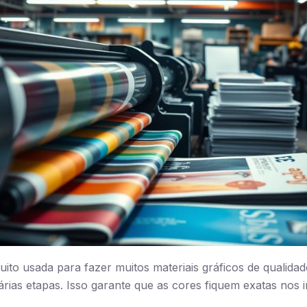
uito usada para fazer muitos materiais gráficos de qualida
rias etapas. Isso garante que as cores fiquem exatas nos 