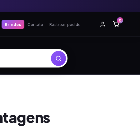
0
Brindes
Contato
Rastrear pedido
ntagens