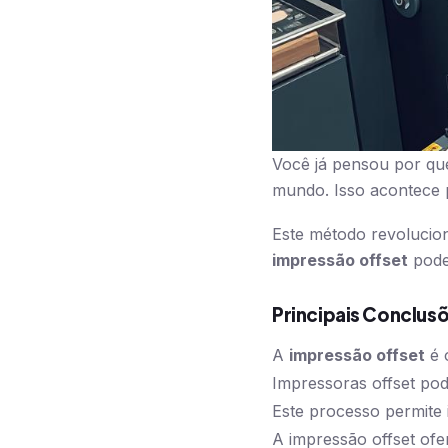
Você já pensou por qu
mundo. Isso acontece p
Este método revolucio
impressão offset
pode
Principais Conclus
A
impressão offset
é 
Impressoras offset pod
Este processo permite i
A impressão offset ofe