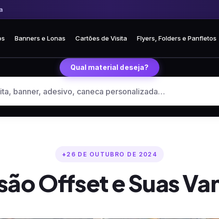
Frete fixo R$ 35 para todo o Brasil
🏪 Retire grátis na loja em Curitiba
os
Banners e Lonas
Cartões de Visita
Flyers, Folders e Panfletos
Qual material deseja?
26 DE OUTUBRO DE 2024
são Offset e Suas Va