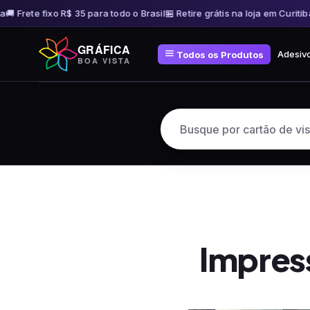
 Frete fixo R$ 35 para todo o Brasil
🏪 Retire grátis na loja em Curitiba
🚚 
Pular
GRÁFICA
para
Adesiv
Todos os Produtos
BOA VISTA
o
conteúdo
Impres