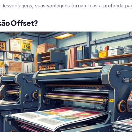
desvantagens, suas vantagens tornam-nas a preferida par
são Offset?