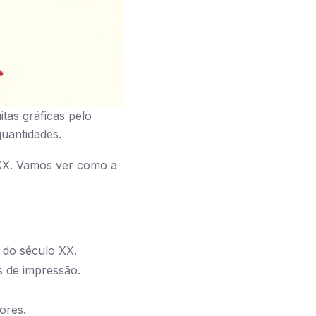
tas gráficas pelo
quantidades.
 XX. Vamos ver como a
e do século XX.
s de impressão.
ores.