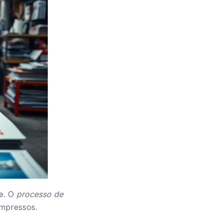
de. O
processo de
impressos.