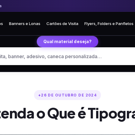
Frete fixo R$ 35 para todo o Brasil
🏪 Retire grátis na loja em Curitiba
os
Banners e Lonas
Cartões de Visita
Flyers, Folders e Panfletos
Qual material deseja?
26 DE OUTUBRO DE 2024
enda o Que é Tipogr