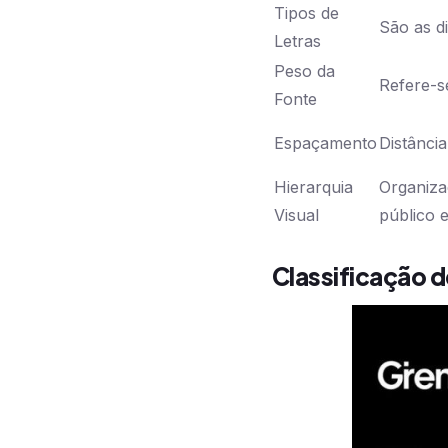
Tipos de
São as di
Letras
Peso da
Refere-s
Fonte
Espaçamento
Distância
Hierarquia
Organiza
Visual
público 
Classificação d