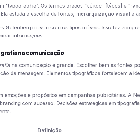
tim “typographia”. Os termos gregos “τύπος” [týpos] e “-γρ
Ela estuda a escolha de fontes,
hierarquização visual
e a
s Gutenberg inovou com os tipos móveis. Isso fez a impre
minar informações.
ografia na comunicação
rafia
na comunicação é grande. Escolher bem as fontes p
ção da mensagem. Elementos tipográficos fortalecem a ide
m emoções e propósitos em campanhas publicitárias. A Net
ebranding com sucesso. Decisões estratégicas em tipografi
ente.
Definição