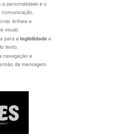
 a personalidade e o
da comunicação.
criar ênfase e
e visual.
ui para a
legibilidade
e
do texto.
a a navegação e
ensão da mensagem.