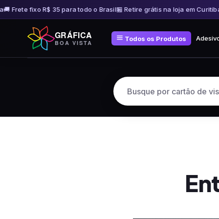
 Frete fixo R$ 35 para todo o Brasil
🏪 Retire grátis na loja em Curitiba
🚚 
Pular
GRÁFICA
para
Adesiv
Todos os Produtos
BOA VISTA
o
conteúdo
Ent