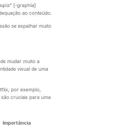
αφία” [-graphía]
dequação ao conteúdo.
ssão se espalhar muito
ode mudar muito a
ntidade visual de uma
flix, por exemplo,
a são cruciais para uma
Importância