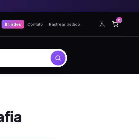
0
Brindes
Contato
Rastrear pedido
afia