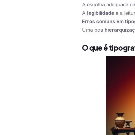
A escolha adequada da 
A
legibilidade
e a leit
Erros comuns em tipo
Uma boa
hierarquizaç
O que é tipogra