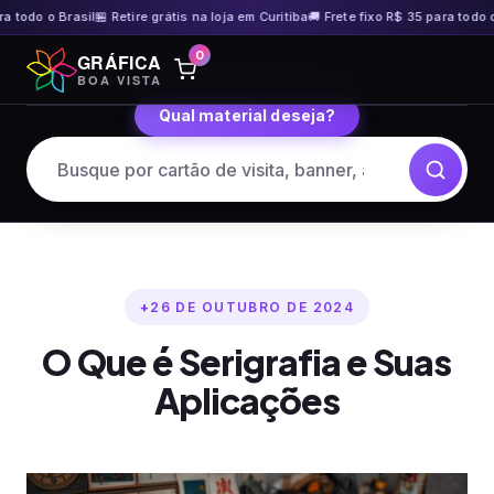
do o Brasil
🏪 Retire grátis na loja em Curitiba
🚚 Frete fixo R$ 35 para todo o Bra
Pular
0
GRÁFICA
para
BOA VISTA
o
Qual material deseja?
conteúdo
26 DE OUTUBRO DE 2024
O Que é Serigrafia e Suas
Aplicações