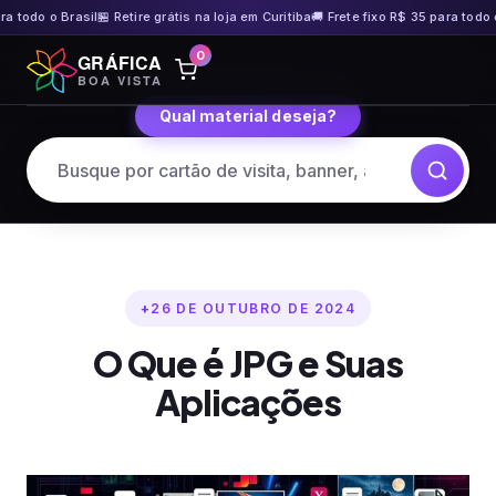
do o Brasil
🏪 Retire grátis na loja em Curitiba
🚚 Frete fixo R$ 35 para todo o Bra
Pular
0
GRÁFICA
para
BOA VISTA
o
Qual material deseja?
conteúdo
26 DE OUTUBRO DE 2024
O Que é JPG e Suas
Aplicações