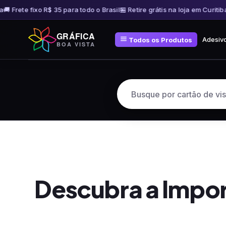
 Frete fixo R$ 35 para todo o Brasil
🏪 Retire grátis na loja em Curitiba
🚚 
Pular
GRÁFICA
para
Adesiv
Todos os Produtos
BOA VISTA
o
conteúdo
Descubra a Impor