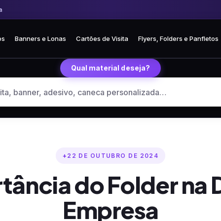
Frete fixo R$ 35 para todo o Brasil
🏪 Retire grátis na loja em Curitiba
os
Banners e Lonas
Cartões de Visita
Flyers, Folders e Panfletos
Qual material deseja?
22 DE OUTUBRO DE 2024
tância do Folder na 
Empresa