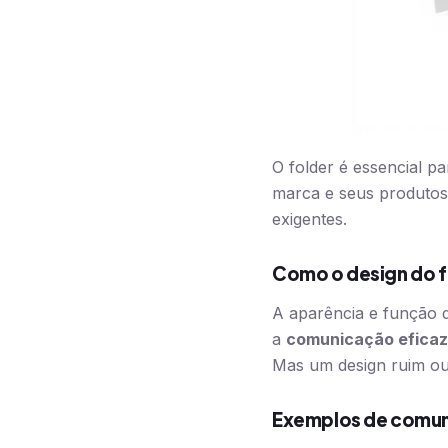
O folder é essencial p
marca e seus produt
exigentes.
Como o design do f
A aparência e função d
a
comunicação eficaz
Mas um design ruim ou 
Exemplos de comuni