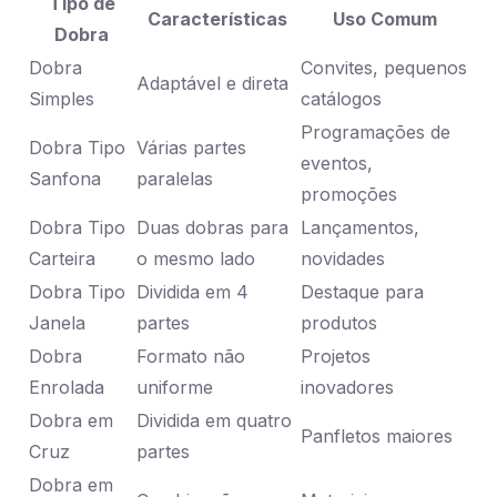
Tipo de
Características
Uso Comum
Dobra
Dobra
Convites, pequenos
Adaptável e direta
Simples
catálogos
Programações de
Dobra Tipo
Várias partes
eventos,
Sanfona
paralelas
promoções
Dobra Tipo
Duas dobras para
Lançamentos,
Carteira
o mesmo lado
novidades
Dobra Tipo
Dividida em 4
Destaque para
Janela
partes
produtos
Dobra
Formato não
Projetos
Enrolada
uniforme
inovadores
Dobra em
Dividida em quatro
Panfletos maiores
Cruz
partes
Dobra em