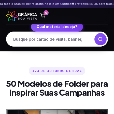
odo o Brasil
🏪 Retire grátis na loja em Curitiba
🚚 Frete fixo R$ 35 para todo o Br
Pular
0
GRÁFICA
para
BOA VISTA
o
Qual material deseja?
conteúdo
24 DE OUTUBRO DE 2024
50 Modelos de Folder para
Inspirar Suas Campanhas