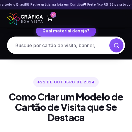
odo o Brasil
🏪 Retire grátis na loja em Curitiba
🚚 Frete fixo R$ 35 para todo o Br
Pular
0
GRÁFICA
para
BOA VISTA
o
Qual material deseja?
conteúdo
22 DE OUTUBRO DE 2024
Como Criar um Modelo de
Cartão de Visita que Se
Destaca