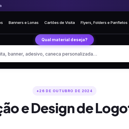
 Frete fixo R$ 35 para todo o Brasil
🏪 Retire grátis na loja em Curitiba
os
Banners e Lonas
Cartões de Visita
Flyers, Folders e Panfletos
Qual material deseja?
26 DE OUTUBRO DE 2024
ção e Design de Logo