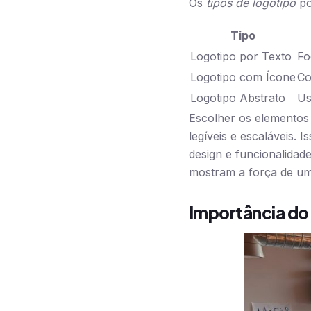
Os
tipos de logotipo
po
Tipo
Logotipo por Texto
Fo
Logotipo com Ícone
Co
Logotipo Abstrato
Us
Escolher os elementos 
legíveis e escaláveis. 
design e funcionalida
mostram a força de um
Importância do