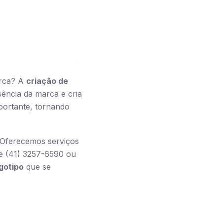
arca? A
criação de
sência da marca e cria
portante, tornando
 Oferecemos serviços
ne (41) 3257-6590 ou
gotipo
que se