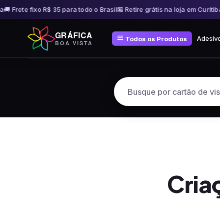
 Frete fixo R$ 35 para todo o Brasil
🏪 Retire grátis na loja em Curitiba
🚚
Pular
GRÁFICA
para
Adesiv
Todos os Produtos
BOA VISTA
o
conteúdo
Cria