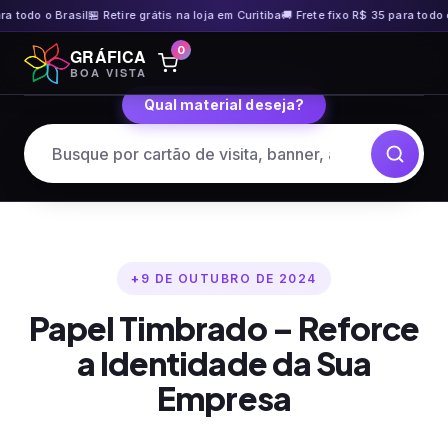
odo o Brasil
🏪 Retire grátis na loja em Curitiba
🚚 Frete fixo R$ 35 para todo o Br
Pular
0
GRÁFICA
para
BOA VISTA
o
Qual material deseja?
conteúdo
9 DE OUTUBRO DE 2024
Papel Timbrado – Reforce
a Identidade da Sua
Empresa