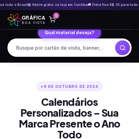
odo o Brasil
🏪 Retire grátis na loja em Curitiba
🚚 Frete fixo R$ 35 para todo o Br
Pular
0
GRÁFICA
para
BOA VISTA
o
Qual material deseja?
conteúdo
9 DE OUTUBRO DE 2024
Calendários
Personalizados – Sua
Marca Presente o Ano
Todo