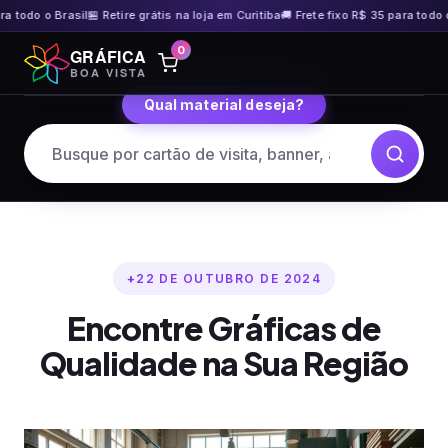
do o Brasil
🏪 Retire grátis na loja em Curitiba
🚚 Frete fixo R$ 35 para todo o Bra
Pular
0
GRÁFICA
para
BOA VISTA
o
Qual material deseja?
conteúdo
22 DE OUTUBRO DE 2024
Encontre Gráficas de
Qualidade na Sua Região