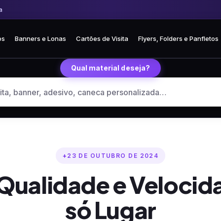
Frete fixo R$ 35 para todo o Brasil
🏪 Retire grátis na loja em Curitiba
os
Banners e Lonas
Cartões de Visita
Flyers, Folders e Panfletos
Qual material deseja?
23 DE OUTUBRO DE 2024
 Qualidade e Veloci
só Lugar