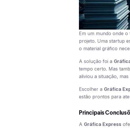
Em um mundo onde o t
projeto. Uma startup e
o material gráfico nec
A solução foi a
Gráfic
tempo certo. Mas ta
aliviou a situação, ma
Escolher a
Gráfica Ex
estão prontos para ate
Principais Conclus
A
Gráfica Express
ofe