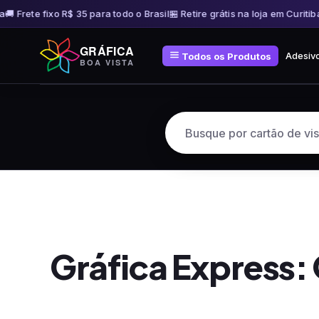
 Frete fixo R$ 35 para todo o Brasil
🏪 Retire grátis na loja em Curitiba
🚚 
Pular
GRÁFICA
para
Adesiv
Todos os Produtos
BOA VISTA
o
conteúdo
Gráfica Express: