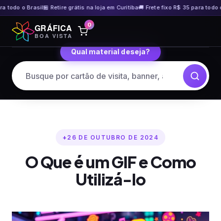
odo o Brasil
🏪 Retire grátis na loja em Curitiba
🚚 Frete fixo R$ 35 para todo o Bra
Pular
0
GRÁFICA
para
BOA VISTA
o
Qual material deseja?
conteúdo
26 DE OUTUBRO DE 2024
O Que é um GIF e Como
Utilizá-lo