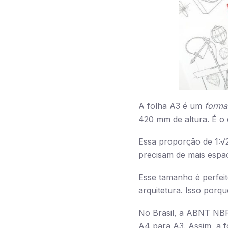
A folha A3 é um
forma
420 mm de altura. É o 
Essa proporção de 1:√2
precisam de mais espa
Esse tamanho é perfeit
arquitetura. Isso porq
No Brasil, a ABNT NBR 
A4 para A3. Assim, a f