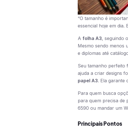
“O tamanho é importan
essencial hoje em dia.
A
folha A3
, seguindo 
Mesmo sendo menos usad
e diplomas até catálog
Seu tamanho perfeito f
ajuda a criar designs f
papel A3
. Ela garante 
Para quem busca opções
para quem precisa de pu
6590 ou mandar um Wha
Principais Pontos