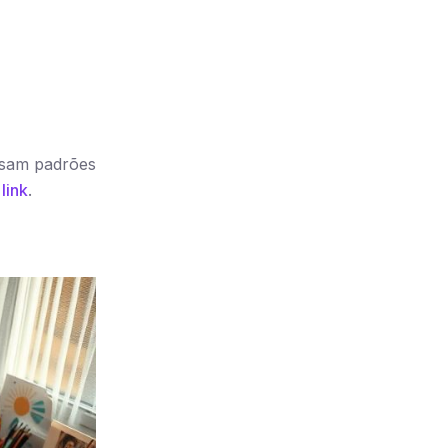
usam padrões
e
link
.