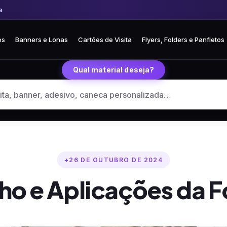
 Frete fixo R$ 35 para todo o Brasil
🏪 Retire grátis na loja em Curitiba
os
Banners e Lonas
Cartões de Visita
Flyers, Folders e Panfletos
Qual material deseja?
26 DE OUTUBRO DE 2024
o e Aplicações da F