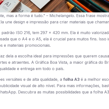
te, mas a forma é tudo.” – Michelangelo. Essa frase most
 Ela une design e impressão para criar materiais que chama
o padrão ISO 216, tem 297 x 420 mm. Ela é muito valorizada 
a que o A4 e o A5, ela é crucial para muitos fins. Isso in
os e materiais promocionais.
az dela a escolha ideal para impressões que querem causa
ortes e atraentes. A Gráfica Boa Vista, a maior gráfica do Bra
qualidade e entrega em todo o país.
 versáteis e de alta qualidade, a
folha A3
é a melhor esco
blicidade visual de alto nível. Para mais informações, bast
tsApp. Descubra as muitas possibilidades que a folha A3