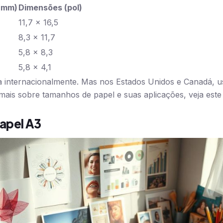
(mm)
Dimensões (pol)
11,7 x 16,5
8,3 x 11,7
5,8 x 8,3
5,8 x 4,1
ta internacionalmente. Mas nos Estados Unidos e Canadá, 
 mais sobre tamanhos de papel e suas aplicações, veja est
apel A3