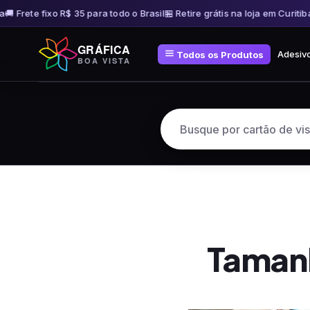
 Frete fixo R$ 35 para todo o Brasil
🏪 Retire grátis na loja em Curitiba
🚚
Pular
GRÁFICA
para
Adesiv
Todos os Produtos
BOA VISTA
o
conteúdo
Tamanh