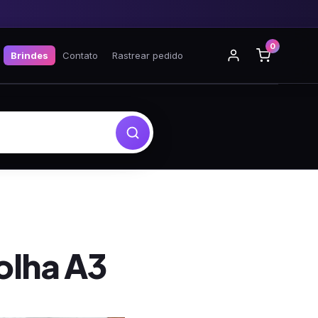
0
Brindes
Contato
Rastrear pedido
olha A3