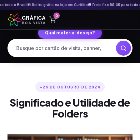
odo o Brasil
🏪 Retire grátis na loja em Curitiba
🚚 Frete fixo R$ 35 para todo o Bra
Pular
0
GRÁFICA
para
BOA VISTA
o
Qual material deseja?
conteúdo
26 DE OUTUBRO DE 2024
Significado e Utilidade de
Folders