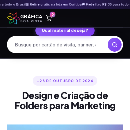
odo o Brasil
🏪 Retire grátis na loja em Curitiba
🚚 Frete fixo R$ 35 para todo o Bra
Pular
0
GRÁFICA
para
BOA VISTA
o
Qual material deseja?
conteúdo
26 DE OUTUBRO DE 2024
Design e Criação de
Folders para Marketing