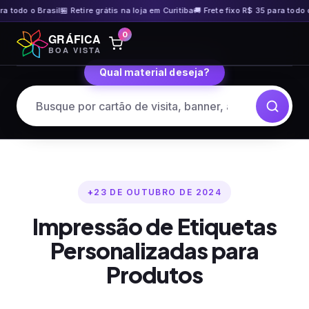
odo o Brasil
🏪 Retire grátis na loja em Curitiba
🚚 Frete fixo R$ 35 para todo o Bra
Pular
0
GRÁFICA
para
BOA VISTA
o
Qual material deseja?
conteúdo
23 DE OUTUBRO DE 2024
Impressão de Etiquetas
Personalizadas para
Produtos