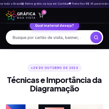
odo o Brasil
🏪 Retire grátis na loja em Curitiba
🚚 Frete fixo R$ 35 para todo o Br
Pular
0
GRÁFICA
para
BOA VISTA
o
Qual material deseja?
conteúdo
26 DE OUTUBRO DE 2024
Técnicas e Importância da
Diagramação