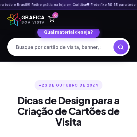
do o Brasil
🏪 Retire grátis na loja em Curitiba
🚚 Frete fixo R$ 35 para todo o Bra
Pular
0
GRÁFICA
para
BOA VISTA
o
Qual material deseja?
conteúdo
23 DE OUTUBRO DE 2024
Dicas de Design para a
Criação de Cartões de
Visita