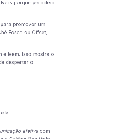
flyers porque permitem
er para promover um
ché Fosco ou Offset,
 e lêem. Isso mostra o
de despertar o
pida
nicação efetiva
com