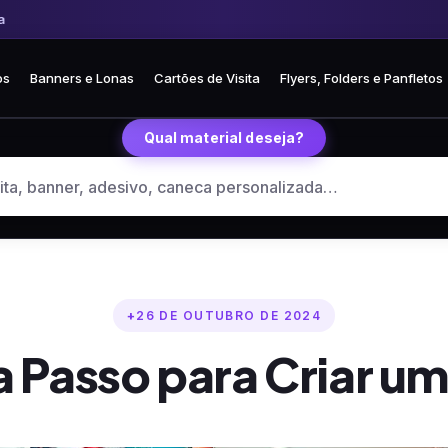
Frete fixo R$ 35 para todo o Brasil
🏪 Retire grátis na loja em Curitiba
os
Banners e Lonas
Cartões de Visita
Flyers, Folders e Panfletos
Qual material deseja?
26 DE OUTUBRO DE 2024
a Passo para Criar um