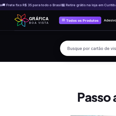
 Frete fixo R$ 35 para todo o Brasil
🏪 Retire grátis na loja em Curitiba
🚚 
Pular
GRÁFICA
para
Adesiv
Todos os Produtos
BOA VISTA
o
conteúdo
Passo 