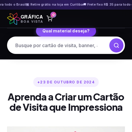
odo o Brasil
🏪 Retire grátis na loja em Curitiba
🚚 Frete fixo R$ 35 para todo o Br
Pular
0
GRÁFICA
para
BOA VISTA
o
Qual material deseja?
conteúdo
23 DE OUTUBRO DE 2024
Aprenda a Criar um Cartão
de Visita que Impressiona